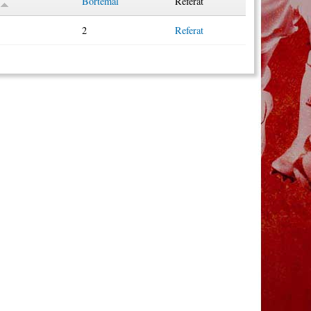
Bortemål
Referat
2
Referat