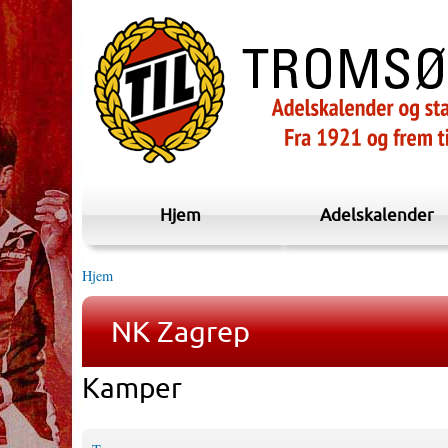
Hjem
Adelskalender
Hjem
NK Zagrep
Kamper