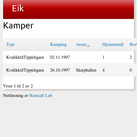
Eik
Kamper
Type
Kampdag
Arena
Hjemmemål
Bor
KvalikktilTippeligaen
02.11.1997
1
2
KvalikktilTippeligaen
26.10.1997
Skarphallen
4
0
Viser 1 til 2 av 2
Nettløsning av
Ramsalt Lab