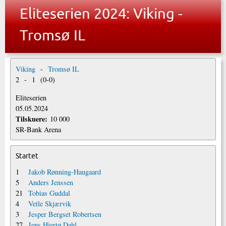
Eliteserien 2024: Viking -
Tromsø IL
Viking
-
Tromsø IL
2
-
1
(
0
-
0
)
Eliteserien
05.05.2024
Tilskuere:
10 000
SR-Bank Arena
Startet
1
Jakob Rønning-Haugaard
5
Anders Jenssen
21
Tobias Guddal
4
Vetle Skjærvik
3
Jesper Bergset Robertsen
27
Jens Hjertø Dahl