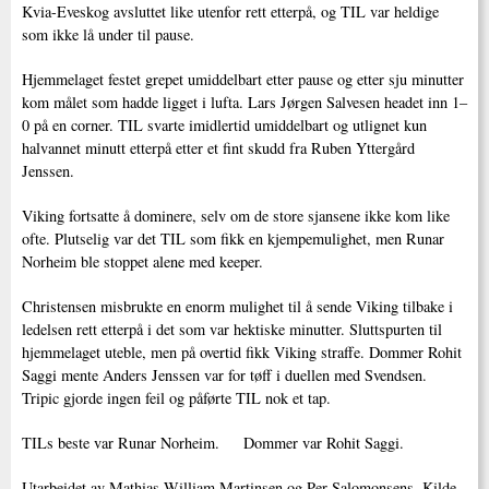
Kvia-Eveskog avsluttet like utenfor rett etterpå, og TIL var heldige
som ikke lå under til pause.
Hjemmelaget festet grepet umiddelbart etter pause og etter sju minutter
kom målet som hadde ligget i lufta. Lars Jørgen Salvesen headet inn 1–
0 på en corner. TIL svarte imidlertid umiddelbart og utlignet kun
halvannet minutt etterpå etter et fint skudd fra Ruben Yttergård
Jenssen.
Viking fortsatte å dominere, selv om de store sjansene ikke kom like
ofte. Plutselig var det TIL som fikk en kjempemulighet, men Runar
Norheim ble stoppet alene med keeper.
Christensen misbrukte en enorm mulighet til å sende Viking tilbake i
ledelsen rett etterpå i det som var hektiske minutter. Sluttspurten til
hjemmelaget uteble, men på overtid fikk Viking straffe. Dommer Rohit
Saggi mente Anders Jenssen var for tøff i duellen med Svendsen.
Tripic gjorde ingen feil og påførte TIL nok et tap.
TILs beste var Runar Norheim. Dommer var Rohit Saggi.
Utarbeidet av Mathias William Martinsen og Per Salomonsens..Kilde