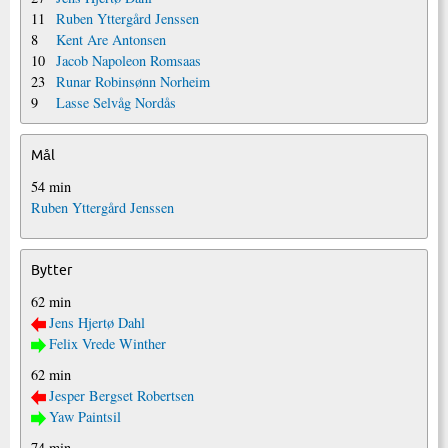
11
Ruben Yttergård Jenssen
8
Kent Are Antonsen
10
Jacob Napoleon Romsaas
23
Runar Robinsønn Norheim
9
Lasse Selvåg Nordås
Mål
54 min
Ruben Yttergård Jenssen
Bytter
62 min
Jens Hjertø Dahl
Felix Vrede Winther
62 min
Jesper Bergset Robertsen
Yaw Paintsil
74 min