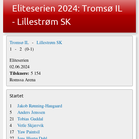
Eliteserien 2024: Tromsø IL
- Lillestrøm SK
Tromsø IL
-
Lillestrøm SK
1
-
2
(
0
-
1
)
Eliteserien
02.06.2024
Tilskuere:
5 154
Romssa Arena
Startet
1
Jakob Rønning-Haugaard
5
Anders Jenssen
21
Tobias Guddal
4
Vetle Skjærvik
17
Yaw Paintsil
27
Jens Hjertø Dahl