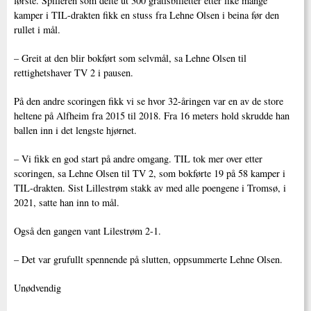
første. Spilleren som delte ut 300 gratisbilletter etter like mange
kamper i TIL-drakten fikk en stuss fra Lehne Olsen i beina før den
rullet i mål.
– Greit at den blir bokført som selvmål, sa Lehne Olsen til
rettighetshaver TV 2 i pausen.
På den andre scoringen fikk vi se hvor 32-åringen var en av de store
heltene på Alfheim fra 2015 til 2018. Fra 16 meters hold skrudde han
ballen inn i det lengste hjørnet.
– Vi fikk en god start på andre omgang. TIL tok mer over etter
scoringen, sa Lehne Olsen til TV 2, som bokførte 19 på 58 kamper i
TIL-drakten. Sist Lillestrøm stakk av med alle poengene i Tromsø, i
2021, satte han inn to mål.
Også den gangen vant Lilestrøm 2-1.
– Det var grufullt spennende på slutten, oppsummerte Lehne Olsen.
Unødvendig