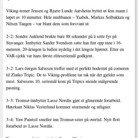
Viking-trener Jensen og Bjarte Lunde Aarsheim byttet ut fem mann i
løpet av 10 minutter. Hele midtbanen – Yazbek, Markus Solbakken og
Nilsen Tangen – var blant dem som forsvant ut
2–2: Sondre Auklend brukte bare 88 sekunder på å sette fyr på
Stavanger. Innbytter Sander Svendsen satte han fint opp inne i 16-
meteren. 20-åringen la ballen nydelig i det lengste hjørnet. Etter en
VAR-sjekk var hans første eliteseriemål godkjent.
3–2: Lars-Jørgen Salvesen treffer med et perfekt hodestøt på corneren
til Zlatko Tripic. De to Viking-profilene tar tak når det gjelder som
mest. Salvesens 10. seriemål kom på Tripics niende målgivende
pasning.
3–3: Tromsø-innbytter Lasse Nordås gjør et glimrende forarbeid.
Høyrkant Niklas Vesterlund kommer stormende og utligner.
3–4: Yaw Paintsil smeller inn Tromsø-seier på overtid. Nytt flott
forarbeid av Lasse Nordås.