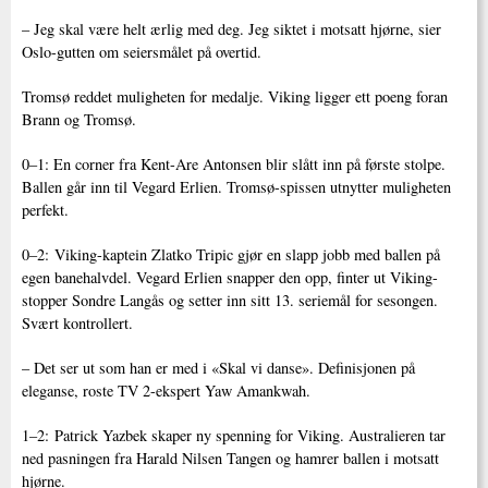
– Jeg skal være helt ærlig med deg. Jeg siktet i motsatt hjørne, sier
Oslo-gutten om seiersmålet på overtid.
Tromsø reddet muligheten for medalje. Viking ligger ett poeng foran
Brann og Tromsø.
0–1: En corner fra Kent-Are Antonsen blir slått inn på første stolpe.
Ballen går inn til Vegard Erlien. Tromsø-spissen utnytter muligheten
perfekt.
0–2: Viking-kaptein Zlatko Tripic gjør en slapp jobb med ballen på
egen banehalvdel. Vegard Erlien snapper den opp, finter ut Viking-
stopper Sondre Langås og setter inn sitt 13. seriemål for sesongen.
Svært kontrollert.
– Det ser ut som han er med i «Skal vi danse». Definisjonen på
eleganse, roste TV 2-ekspert Yaw Amankwah.
1–2: Patrick Yazbek skaper ny spenning for Viking. Australieren tar
ned pasningen fra Harald Nilsen Tangen og hamrer ballen i motsatt
hjørne.