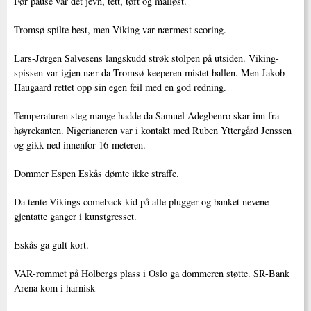
Før pause var det jevn, tett, tøft og målløst.
Tromsø spilte best, men Viking var nærmest scoring.
Lars-Jørgen Salvesens langskudd strøk stolpen på utsiden. Viking-
spissen var igjen nær da Tromsø-keeperen mistet ballen. Men Jakob
Haugaard rettet opp sin egen feil med en god redning.
Temperaturen steg mange hadde da Samuel Adegbenro skar inn fra
høyrekanten. Nigerianeren var i kontakt med Ruben Yttergård Jenssen
og gikk ned innenfor 16-meteren.
Dommer Espen Eskås dømte ikke straffe.
Da tente Vikings comeback-kid på alle plugger og banket nevene
gjentatte ganger i kunstgresset.
Eskås ga gult kort.
VAR-rommet på Holbergs plass i Oslo ga dommeren støtte. SR-Bank
Arena kom i harnisk