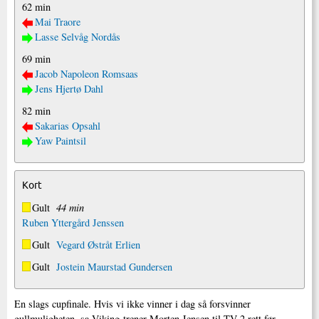
62 min
Mai Traore
Lasse Selvåg Nordås
69 min
Jacob Napoleon Romsaas
Jens Hjertø Dahl
82 min
Sakarias Opsahl
Yaw Paintsil
Kort
Gult
44 min
Ruben Yttergård Jenssen
Gult
Vegard Østråt Erlien
Gult
Jostein Maurstad Gundersen
En slags cupfinale. Hvis vi ikke vinner i dag så forsvinner
gullmuligheten, sa Viking-trener Morten Jensen til TV 2 rett før