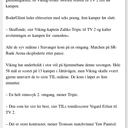
kampen.
Bodø/Glimt leder eliteserien med seks poeng, fem kamper før slutt.
– Skuffende, sier Viking-kaptein Zaltko Tripic til TV 2 og kaller
avslutningen av kampen for «umoden».
Alle de syv målene i Stavanger kom på en omgang. Matchen på SR-
Bank Arena eksploderte etter pause.
Viking har underholdt i stor stil på hjemmebane denne sesongen. Hele
58 mål er scoret på 13 kamper i Jåttåvågen, men Viking skulle svært
gjerne unnvært de to siste TIL-målene. De kom i løpet av fem
minutter.
– En helt sinnssyk 2. omgang, mener Tripic.
– Den som ler sist ler best, sier TILs tomålsscorer Vegard Erlien til
TV 2.
– Det er store kontraster, mener Tromsøs matchvinner Yaw Paintsil.