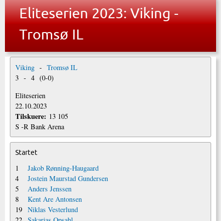
Eliteserien 2023: Viking -
Tromsø IL
Viking
-
Tromsø IL
3
-
4
(
0
-
0
)
Eliteserien
22.10.2023
Tilskuere:
13 105
S -R Bank Arena
Startet
1
Jakob Rønning-Haugaard
4
Jostein Maurstad Gundersen
5
Anders Jenssen
8
Kent Are Antonsen
19
Niklas Vesterlund
22
Sakarias Opsahl