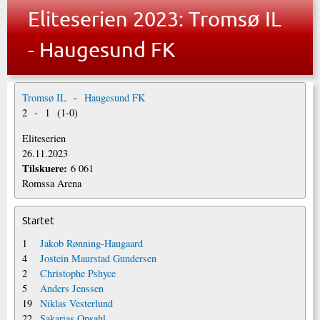
Eliteserien 2023: Tromsø IL
- Haugesund FK
Tromsø IL
-
Haugesund FK
2
-
1
(
1
-
0
)
Eliteserien
26.11.2023
Tilskuere:
6 061
Romssa Arena
Startet
1
Jakob Rønning-Haugaard
4
Jostein Maurstad Gundersen
2
Christophe Pshyce
5
Anders Jenssen
19
Niklas Vesterlund
22
Sakarias Opsahl