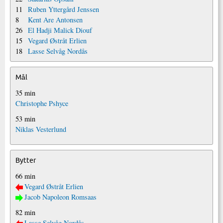
11
Ruben Yttergård Jenssen
8
Kent Are Antonsen
26
El Hadji Malick Diouf
15
Vegard Østråt Erlien
18
Lasse Selvåg Nordås
Mål
35 min
Christophe Pshyce
53 min
Niklas Vesterlund
Bytter
66 min
Vegard Østråt Erlien
Jacob Napoleon Romsaas
82 min
Lasse Selvåg Nordås