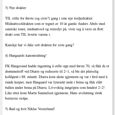
3) Nye drakter
TIL stilte for første (og siste?) gang i sine nye tredjedrakter.
Midnattssoldrakten som er tegnet av 10 år gamle Anders Abels med
samiske toner, midnattssol og reinsdyr på, viste seg å være en flott
drakt som TIL leverte varene i.
Kanskje har vi ikke sett drakten for siste gang?
4) Haugaards kanonredning!
FK Haugesund hadde ingenting å stille opp med første 70, så fikk de et
drømmetreff ved Diarre og reduserte til 2–1, så ble det plutselig
kollåpent i 88. minutt. Diarra kom alene igjennom og var i ferd med å
runde keeper, men Haugaard var lynraskt nede i beina og fikk slått
ballen under beina på Diarra. Livsviktig inngripen som hindret 2–2!
Like etter kom Martn Samuelsen igjennom. Hans avslutning strøk
borterste stolpe.
5) Rød og hvit Niklas Vesterlund!