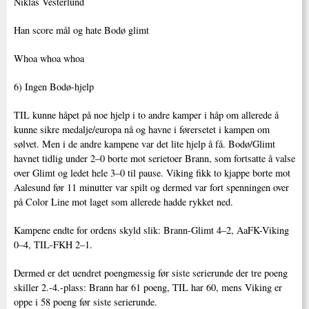
Niklas Vesterlund
Han score mål og hate Bodø glimt
Whoa whoa whoa
6) Ingen Bodø-hjelp
TIL kunne håpet på noe hjelp i to andre kamper i håp om allerede å
kunne sikre medalje/europa nå og havne i førersetet i kampen om
sølvet. Men i de andre kampene var det lite hjelp å få. Bodø/Glimt
havnet tidlig under 2–0 borte mot serietoer Brann, som fortsatte å valse
over Glimt og ledet hele 3–0 til pause. Viking fikk to kjappe borte mot
Aalesund før 11 minutter var spilt og dermed var fort spenningen over
på Color Line mot laget som allerede hadde rykket ned.
Kampene endte for ordens skyld slik: Brann-Glimt 4–2, AaFK-Viking
0–4, TIL-FKH 2–1.
Dermed er det uendret poengmessig før siste serierunde der tre poeng
skiller 2.-4.-plass: Brann har 61 poeng, TIL har 60, mens Viking er
oppe i 58 poeng før siste serierunde.