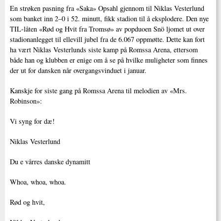
En strøken pasning fra «Saka» Opsahl gjennom til Niklas Vesterlund
som banket inn 2–0 i 52. minutt, fikk stadion til å eksplodere. Den nye
TIL-låten «Rød og Hvit fra Tromsø» av popduoen Snö ljomet ut over
stadionanlegget til ellevill jubel fra de 6.067 oppmøtte. Dette kan fort
ha vært Niklas Vesterlunds siste kamp på Romssa Arena, ettersom
både han og klubben er enige om å se på hvilke muligheter som finnes
der ut for dansken når overgangsvinduet i januar.
Kanskje for siste gang på Romssa Arena til melodien av «Mrs.
Robinson»:
Vi syng for dæ!
Niklas Vesterlund
Du e vårres danske dynamitt
Whoa, whoa, whoa.
Rød og hvit,