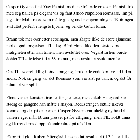
Casper Øyvann fant Yaw Paintsil med en strålende crosser. Paintsil tok
med seg ballen på elegant vis og fant Jakob Napoleon Romsaas, inn på
laget for Mai Traore som måtte gi seg under oppvarmingen. 19-åringen
avsluttet perfekt i lengste hjørne, og sendte Gutan foran.
Brann tok mer over etter scoringen, men skapte ikke de store sjansene
mot et godt organisert TIL-lag. Bård Finne fikk den første store
muligheten etter halvtimen, men avsluttet over. Vegard Erlien burde
doblet TILs ledelse i det 38. minutt, men avsluttet svakt utenfor.
Om TIL scoret tidlig i første omgang, brukte de enda kortere tid i den
andre. Nok en gang var det Romsaas som var sist på ballen, og det før
minuttet var spilt.
Finne var en konstant trussel for gjestene, men Jakob Haugaard var
stødig de gangene han måtte i aksjon. Reduseringen skulle likevel
komme, og det på en corner. Casper Øyvann var uheldig og headet
ballen i eget mål. Brann presset på for utligning, men TIL holdt unna
og klatret dermed opp på andreplass på tabellen.
På overtid økte Ruben Yttergård Jensen sluttresultatet til 3-1 for TIL.