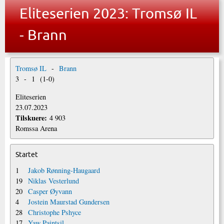
Eliteserien 2023: Tromsø IL
- Brann
Tromsø IL
-
Brann
3
-
1
(
1
-
0
)
Eliteserien
23.07.2023
Tilskuere:
4 903
Romssa Arena
Startet
1
Jakob Rønning-Haugaard
19
Niklas Vesterlund
20
Casper Øyvann
4
Jostein Maurstad Gundersen
28
Christophe Pshyce
17
Yaw Paintsil