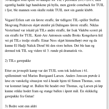
egentlig hadde lagt handskene på hylla, men gjorde comeback for TUIL
i fjor, ble mannen som skulle redde TUIL mot sin gamle klubb.
Vegard Erlien satt sin første straffe, før tidligere TIL-spiller Steffen
Skogvang Pedersen skjøt utenfor på Dalingans første straffe. Niklas
Vesterlund var iskald på TILs andre straffe, før Isak Vådebu scoret på
sin straffe for TUIL. Kent-Are Antonsen sendte Broks Kongshavn feil
vei på TILs tredje straffe. Einar Ness skjøt himmelhøyt over og da
kunne El Hadji Nalick Diouf bli den store helten. Det ble han og
dermed tok TIL seg videre til 3. runde på dramatisk vis.
2) TILs gavepakke
Etter en jevnspilt kamp var det TUIL som tok ledelsen i 61.
spilleminutt ved Marius Bustgaard Larsen. Anders Jenssen prøvde å
løse en vanskelig situasjon ved å heade hjem til Simon Thomas, som
var kommet langt ut. Ballen ble headet over Thomas, og Larsen på løp
kunne stikke hodet fram og stange ballen i åpent mål. En skikkelig
gavepakke fra Gutan!
3) Bedre sent enn aldri