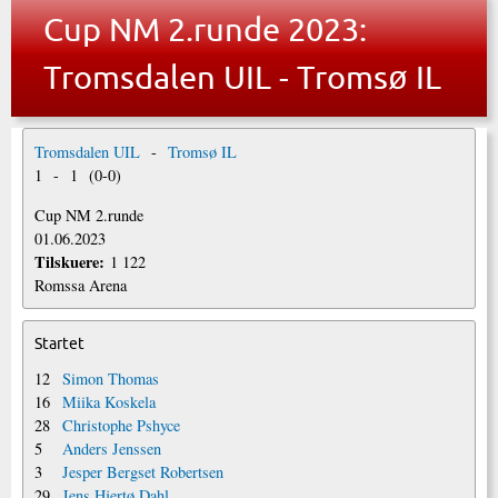
Cup NM 2.runde 2023:
Tromsdalen UIL - Tromsø IL
Tromsdalen UIL
-
Tromsø IL
1
-
1
(
0
-
0
)
Cup NM 2.runde
01.06.2023
Tilskuere:
1 122
Romssa Arena
Startet
12
Simon Thomas
16
Miika Koskela
28
Christophe Pshyce
5
Anders Jenssen
3
Jesper Bergset Robertsen
29
Jens Hjertø Dahl