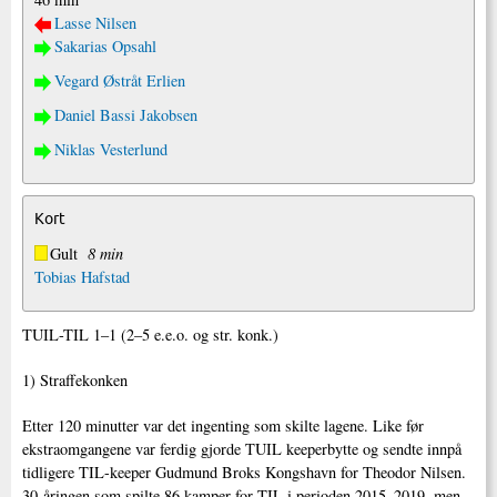
Lasse Nilsen
Sakarias Opsahl
Vegard Østråt Erlien
Daniel Bassi Jakobsen
Niklas Vesterlund
Kort
Gult
8 min
Tobias Hafstad
TUIL-TIL 1–1 (2–5 e.e.o. og str. konk.)
1) Straffekonken
Etter 120 minutter var det ingenting som skilte lagene. Like før
ekstraomgangene var ferdig gjorde TUIL keeperbytte og sendte innpå
tidligere TIL-keeper Gudmund Broks Kongshavn for Theodor Nilsen.
30-åringen som spilte 86 kamper for TIL i perioden 2015–2019, men