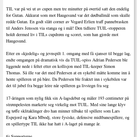
TIL var på vei ut av cupen men tre minutter på overtid satt den endelig
for Gutan. Akkurat som mot Haugesund var det dødballmål som skulle
redde Gutan. En godt slått corner av Vegard Erlien traff pannebrasken
til Anders Jenssen via stanga og i mål! Den tidliere TUIL-stopperen
holdt dermed liv i TILs cupdrøm og scoret, som han gjorde mot
Haugesund.
Etter en «kjedelig» og jevnspilt 1. omgang med få sjanser til begge lag,
endte omgangen på dramatisk vis da TUIL-spiss Adrian Pedersen ble
liggende nede i feltet etter en kollisjon med TIL-keeper Simon
Thomas. Så ille var det med Pedersen at en sykebil måtte komme inn å
hente spilleren ut på båre. Da Pedersen ble fraktet inn i sykebilen var
det til jubel fra begge leire når spilleren ga livstegn fra seg
17-åringen som nylig fikk sin A-lagsdebut og måler 193 centimeter på
strømpelesten markerte seg virkelig mot TUIL. Med sine lange klyv
og tøffe sklitaklinger dro han minner tilbake til spillere som Lars
Espejord og Kara Mbodj, store fysiske, defensive midtbanespillere, og
en spillertype TIL ikke har hatt i A-laget på mange år.
6) Supporterne