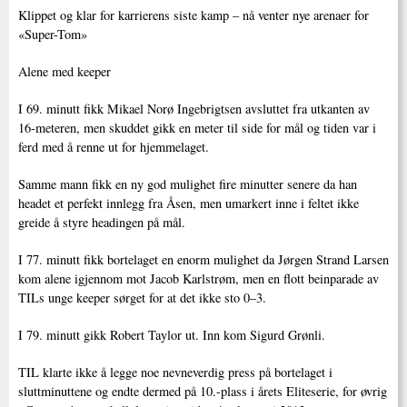
Klippet og klar for karrierens siste kamp – nå venter nye arenaer for
«Super-Tom»
Alene med keeper
I 69. minutt fikk Mikael Norø Ingebrigtsen avsluttet fra utkanten av
16-meteren, men skuddet gikk en meter til side for mål og tiden var i
ferd med å renne ut for hjemmelaget.
Samme mann fikk en ny god mulighet fire minutter senere da han
headet et perfekt innlegg fra Åsen, men umarkert inne i feltet ikke
greide å styre headingen på mål.
I 77. minutt fikk bortelaget en enorm mulighet da Jørgen Strand Larsen
kom alene igjennom mot Jacob Karlstrøm, men en flott beinparade av
TILs unge keeper sørget for at det ikke sto 0–3.
I 79. minutt gikk Robert Taylor ut. Inn kom Sigurd Grønli.
TIL klarte ikke å legge noe nevneverdig press på bortelaget i
sluttminuttene og endte dermed på 10.-plass i årets Eliteserie, for øvrig