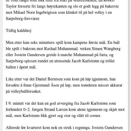
Taylor forserte fri langs høyrekanten og slo et godt legg på bakerste
mot Mikael Norø Ingebrigtsen som klinket til på hel volley i en
Sarpsborg-forsvarer.
Tidlig kalddusj
Men etter kun seks minutters spill kom kampens første mål. En ball
ble spilt i bakrom mot Rashad Muhammad. verken Simen Wangberg
eller Jostein Gundersen greide å matche Muhammad på farta, og
Sarpsborg-spissen rundet en utrusende Jacob Karlstrøm og trillet
ballen i åpent mål.
Like etter var det Daniel Berntsen som kom på løp igjennom, han
forsøkte å finne Gjermund Åsen på løp, men trønderen misset akkurat
på volleyballforsøket.
I 9. minutt var det kun en god avverging fra Jacob Karlstrøm som
forhindret 0–2. Jørgen Strand Larsen kom alene igjennom og skjøt mot
mål, men Karlstrøm fikk gjort seg stor og slått til corner.
Allerede før kvarteret kom nok en strek i regninga. Jostein Gundersen