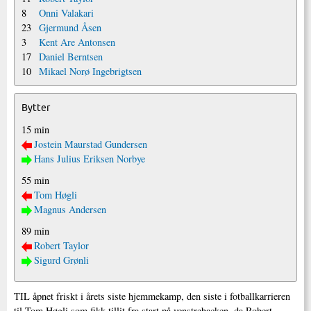
8
Onni Valakari
23
Gjermund Åsen
3
Kent Are Antonsen
17
Daniel Berntsen
10
Mikael Norø Ingebrigtsen
Bytter
15 min
Jostein Maurstad Gundersen
Hans Julius Eriksen Norbye
55 min
Tom Høgli
Magnus Andersen
89 min
Robert Taylor
Sigurd Grønli
TIL åpnet friskt i årets siste hjemmekamp, den siste i fotballkarrieren
til Tom Høgli som fikk tillit fra start på venstrebacken, da Robert