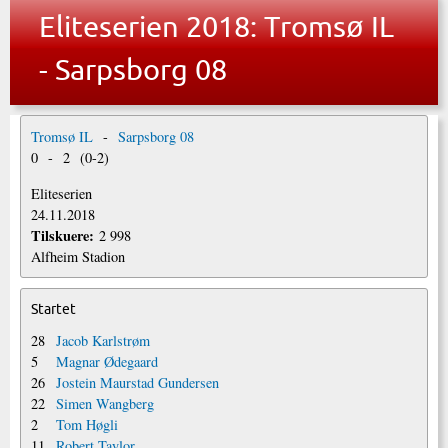
Eliteserien 2018: Tromsø IL
- Sarpsborg 08
Tromsø IL
-
Sarpsborg 08
0
-
2
(
0
-
2
)
Eliteserien
24.11.2018
Tilskuere:
2 998
Alfheim Stadion
Startet
28
Jacob Karlstrøm
5
Magnar Ødegaard
26
Jostein Maurstad Gundersen
22
Simen Wangberg
2
Tom Høgli
11
Robert Taylor