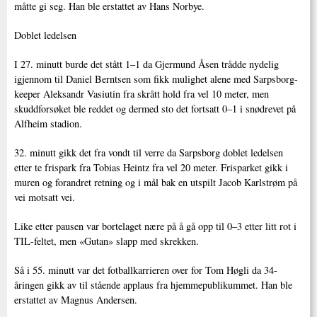
måtte gi seg. Han ble erstattet av Hans Norbye.
Doblet ledelsen
I 27. minutt burde det stått 1–1 da Gjermund Åsen trådde nydelig
igjennom til Daniel Berntsen som fikk mulighet alene med Sarpsborg-
keeper Aleksandr Vasiutin fra skrått hold fra vel 10 meter, men
skuddforsøket ble reddet og dermed sto det fortsatt 0–1 i snødrevet på
Alfheim stadion.
32. minutt gikk det fra vondt til verre da Sarpsborg doblet ledelsen
etter te frispark fra Tobias Heintz fra vel 20 meter. Frisparket gikk i
muren og forandret retning og i mål bak en utspilt Jacob Karlstrøm på
vei motsatt vei.
Like etter pausen var bortelaget nære på å gå opp til 0–3 etter litt rot i
TIL-feltet, men «Gutan» slapp med skrekken.
Så i 55. minutt var det fotballkarrieren over for Tom Høgli da 34-
åringen gikk av til stående applaus fra hjemmepublikummet. Han ble
erstattet av Magnus Andersen.