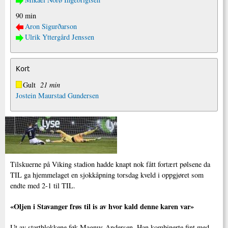
90 min
Aron Sigurðarson
Ulrik Yttergård Jenssen
Kort
Gult
21 min
Jostein Maurstad Gundersen
Tilskuerne på Viking stadion hadde knapt nok fått fortært pølsene da
TIL ga hjemmelaget en sjokkåpning torsdag kveld i oppgjøret som
endte med 2-1 til TIL.
«Oljen i Stavanger frøs til is av hvor kald denne karen var»
Ut av startblokkene føk Magnus Andersen. Han kombinerte fint med