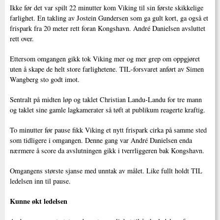
Ikke før det var spilt 22 minutter kom Viking til sin første skikkelige
farlighet. En takling av Jostein Gundersen som ga gult kort, ga også et
frispark fra 20 meter rett foran Kongshavn. André Danielsen avsluttet
rett over.
Ettersom omgangen gikk tok Viking mer og mer grep om oppgjøret
uten å skape de helt store farlighetene. TIL-forsvaret anført av Simen
Wangberg sto godt imot.
Sentralt på midten løp og taklet Christian Landu-Landu for tre mann
og taklet sine gamle lagkamerater så tøft at publikum reagerte kraftig.
To minutter før pause fikk Viking et nytt frispark cirka på samme sted
som tidligere i omgangen. Denne gang var André Danielsen enda
nærmere å score da avslutningen gikk i tverrliggeren bak Kongshavn.
Omgangens største sjanse med unntak av målet. Like fullt holdt TIL
ledelsen inn til pause.
Kunne økt ledelsen