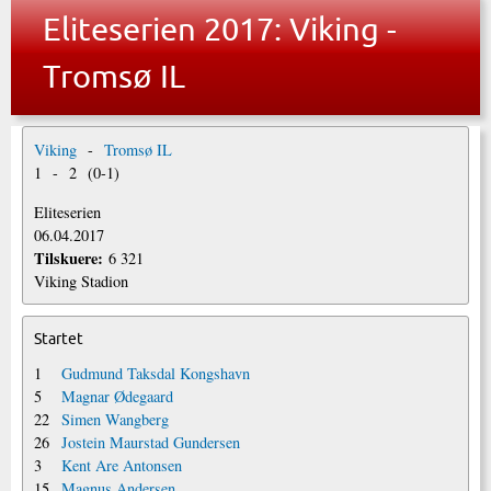
Eliteserien 2017: Viking -
Tromsø IL
Viking
-
Tromsø IL
1
-
2
(
0
-
1
)
Eliteserien
06.04.2017
Tilskuere:
6 321
Viking Stadion
Startet
1
Gudmund Taksdal Kongshavn
5
Magnar Ødegaard
22
Simen Wangberg
26
Jostein Maurstad Gundersen
3
Kent Are Antonsen
15
Magnus Andersen