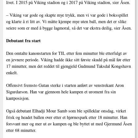
livet. I 2015 på Viking stadion og i 2017 på Viking stadion, sier Åsen.
– Viking var gode og skapte mye trykk, men vi var gode i boksspillet
og klarte å ri litt av. Vi måtte kjempe mye uten ball, men det er slike
seiere som er med å bygge lagmoral, så det var ekstra deilig, sier Åsen.
Debutant fra start
Den omtalte kanonstarten for TIL etter fem minutter ble etterfulgt av
en jevnere periode. Viking hadde ikke sitt første skudd på mål før etter
17 minutter, men det reddet til gjengjeld Gudmund Taksdal Kongshavn
enkelt.
Offensivt fremsto Gutan sterke i starten anført av venstrekant Aron
Sigurdarson. Han var gjennom hele kampen et uroment fra sin
kantposisjon.
Også debutant Elhadji Mour Samb som ble spilleklar onsdag, virket
frisk og headet ballen over etter et hjørnespark etter 18 minutter. Han
forsvant mer og mer ut av kampen og ble byttet ut med Gjermund Åsen
etter 68 minutter.