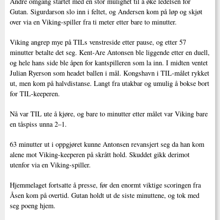
Andre omgang startet med en stor mulighet til å øke ledelsen for
Gutan. Sigurdarson slo inn i feltet, og Andersen kom på løp og skjøt
over via en Viking-spiller fra ti meter etter bare to minutter.
Viking angrep mye på TILs venstreside etter pause, og etter 57
minutter betalte det seg. Kent-Are Antonsen ble liggende etter en duell,
og hele hans side ble åpen for kantspilleren som la inn. I midten ventet
Julian Ryerson som headet ballen i mål. Kongshavn i TIL-målet rykket
ut, men kom på halvdistanse. Langt fra utakbar og umulig å bokse bort
for TIL-keeperen.
Nå var TIL ute å kjøre, og bare to minutter etter målet var Viking bare
en tåspiss unna 2–1.
63 minutter ut i oppgjøret kunne Antonsen revansjert seg da han kom
alene mot Viking-keeperen på skrått hold. Skuddet gikk derimot
utenfor via en Viking-spiller.
Hjemmelaget fortsatte å presse, før den enormt viktige scoringen fra
Åsen kom på overtid. Gutan holdt ut de siste minuttene, og tok med
seg poeng hjem.