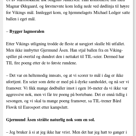
Magnar Ødegaard, og førstnevnte kom ledig nede ved dødlinja til høyre
for Vikings mål. Innlegget kom, og hjemmelagets Michael Ledger satte
ballen i eget mål.
Bygger lagmoralen
–
Etter Vikings utligning trodde de fleste at uavgjort skulle bli utfallet.
Men ikke innbytter Gjermund Åsen. Han stjal ballen fra en Viking-
spiller på overtid og dundret den i nettaket til TIL-seier. Dermed har
TIL fire poeng etter de to første rundene.
– Det var en heltemodig innsats, og at vi scorer to mål i dag er ikke
ufortjent. En seier som dette er med på å dyrke samholdet, og nå ser vi
framover. Vi fikk mange dødballer imot i egen 16-meter da vi ikke var
aggressive nok, men vi får tre poeng på bortebane. Det er ennå tidlig i
sesongen, og vi skal ta mange poeng framover, sa TIL-trener Bård
Flovik til Eurosport etter kampslutt.
Gjermund Åsen strålte naturlig nok som en sol.
– Jeg bruker å si at jeg ikke har vrist. Men det har jeg hatt to ganger i