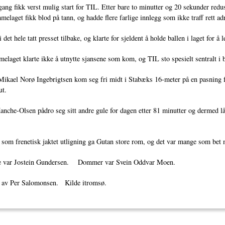
ng fikk verst mulig start for TIL. Etter bare to minutter og 20 sekunder redus
mmelaget fikk blod på tann, og hadde flere farlige innlegg som ikke traff rett a
 det hele tatt presset tilbake, og klarte for sjeldent å holde ballen i laget for 
laget klarte ikke å utnytte sjansene som kom, og TIL sto spesielt sentralt i
Mikael Norø Ingebrigtsen kom seg fri midt i Stabæks 16-meter på en pasning f
ut.
nche-Olsen pådro seg sitt andre gule for dagen etter 81 minutter og dermed lå al
som frenetisk jaktet utligning ga Gutan store rom, og det var mange som bet n
e var Jostein Gundersen. Dommer var Svein Oddvar Moen.
t av Per Salomonsen. Kilde itromsø.