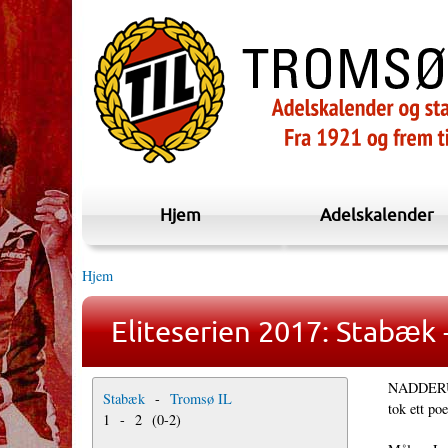
Hjem
Adelskalender
Hjem
Eliteserien 2017: Stabæk 
NADDERUD 
Stabæk
-
Tromsø IL
tok ett p
1
-
2
(
0
-
2
)