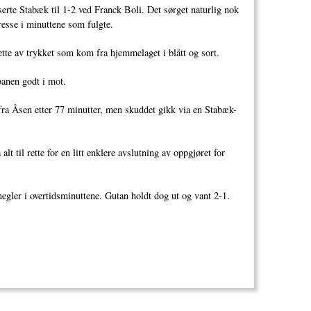
erte Stabæk til 1-2 ved Franck Boli. Det sørget naturlig nok
dresse i minuttene som fulgte.
å lette av trykket som kom fra hjemmelaget i blått og sort.
 banen godt i mot.
ra Åsen etter 77 minutter, men skuddet gikk via en Stabæk-
t til rette for en litt enklere avslutning av oppgjøret for
egler i overtidsminuttene. Gutan holdt dog ut og vant 2-1.