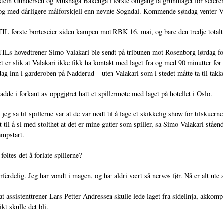
tein Gundersen og Mushaga Bakenga i første omgang la grunnlaget for seieren
g med dårligere målforskjell enn nevnte Sogndal. Kommende søndag venter Vi
TIL første borteseier siden kampen mot RBK 16. mai, og bare den tredje totalt 
ILs hovedtrener Simo Valakari ble sendt på tribunen mot Rosenborg lørdag fo
t er slik at Valakari ikke fikk ha kontakt med laget fra og med 90 minutter før 
ag inn i garderoben på Nadderud – uten Valakari som i stedet måtte ta til takk
dde i forkant av oppgjøret hatt et spillermøte med laget på hotellet i Oslo.
e jeg sa til spillerne var at de var nødt til å lage et skikkelig show for tilskuer
st til å si med stolthet at det er mine gutter som spiller, sa Simo Valakari stå
ampstart.
føltes det å forlate spillerne?
orferdelig. Jeg har vondt i magen, og har aldri vært så nervøs før. Nå er alt ute
at assistenttrener Lars Petter Andressen skulle lede laget fra sidelinja, akko
kt skulle det bli.