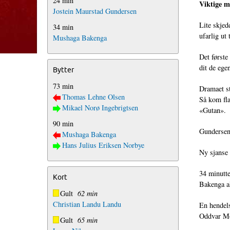
24 min
Viktige m
Jostein Maurstad Gundersen
Lite skjed
34 min
ufarlig ut
Mushaga Bakenga
Det første
dit de ege
Bytter
73 min
Dramaet st
Thomas Lehne Olsen
Så kom fla
Mikael Norø Ingebrigtsen
«Gutan».
90 min
Gundersens
Mushaga Bakenga
Hans Julius Eriksen Norbye
Ny sjanse 
34 minutte
Kort
Bakenga al
Gult
62 min
Christian Landu Landu
En hendels
Oddvar M
Gult
65 min