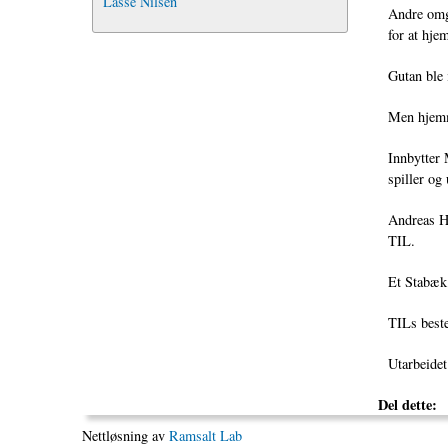
Lasse Nilsen
Andre omga
for at hje
Gutan ble i
Men hjemme
Innbytter 
spiller og 
Andreas Ha
TIL.
Et Stabæk 
TILs best
Utarbeide
Del dette:
Nettløsning av
Ramsalt Lab