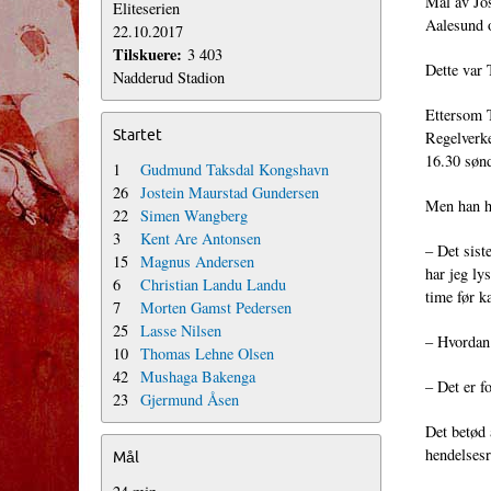
Mål av Jos
Eliteserien
Aalesund o
22.10.2017
Tilskuere:
3 403
Dette var 
Nadderud Stadion
Ettersom T
Startet
Regelverke
16.30 sønd
1
Gudmund Taksdal Kongshavn
26
Jostein Maurstad Gundersen
Men han ha
22
Simen Wangberg
3
Kent Are Antonsen
– Det sist
15
Magnus Andersen
har jeg ly
6
Christian Landu Landu
time før k
7
Morten Gamst Pedersen
25
Lasse Nilsen
– Hvordan 
10
Thomas Lehne Olsen
42
Mushaga Bakenga
– Det er f
23
Gjermund Åsen
Det betød 
hendelsesri
Mål