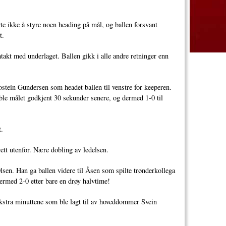
te ikke å styre noen heading på mål, og ballen forsvant
t.
ontakt med underlaget. Ballen gikk i alle andre retninger enn
ostein Gundersen som headet ballen til venstre for keeperen.
le målet godkjent 30 sekunder senere, og dermed 1-0 til
t.
ett utenfor. Nære dobling av ledelsen.
lsen. Han ga ballen videre til Åsen som spilte trønderkollega
ermed 2-0 etter bare en drøy halvtime!
ekstra minuttene som ble lagt til av hoveddommer Svein