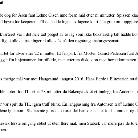
ål
de dog før Åsen fant Lehne Olsen inne foran mål etter ni minutter. Spissen klar
 til høyre for keeperen. Til da hadde ingen av lagene klart å ta grep om oppgjøre
 kvarteret var i det hele tatt preget av to lag som ikke bokstavelig talt hadde k
ntlig skulle da pasninger skulle slås på den regntunge naturgressmatta.
artet for alvor etter 22 minutter. Et frispark fra Morten Gamst Pedersen fant J
gget fra linjemannen for offside, men etter en diskusjon med hoveddommeren b
 forrige mål var mot Haugesund i august 2016. Hans fjerde i Eliteserien total
ble notert for TIL etter 28 minutter da Bakenga skjøt et innlegg fra Andersen r
r var spilt da TIL igjen traff blink. En langpasning fra Antonsen traff Lehne O
ene igjennom. Sistnevnte gjorde akkurat det han var hentet for i sommer, og d
esrik første omgang ebbet ut uten flere mål, men Stabæk var nære på i de to 
oen.