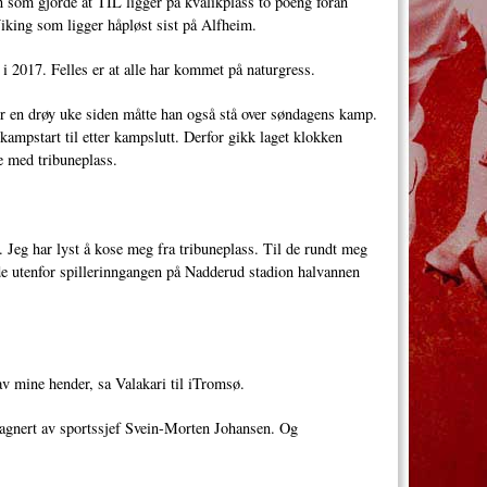
 som gjorde at TIL ligger på kvalikplass to poeng foran
king som ligger håpløst sist på Alfheim.
i 2017. Felles er at alle har kommet på naturgress.
r en drøy uke siden måtte han også stå over søndagens kamp.
kampstart til etter kampslutt. Derfor gikk laget klokken
e med tribuneplass.
ne. Jeg har lyst å kose meg fra tribuneplass. Til de rundt meg
ende utenfor spillerinngangen på Nadderud stadion halvannen
 av mine hender, sa Valakari til iTromsø.
mpagnert av sportssjef Svein-Morten Johansen. Og