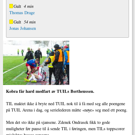
Gult
4 min
Thomas Drage
Gult
54 min
Jonas Johansen
Kobra får hard medfart av TUILs Bertheussen.
TIL maktet ikke å bryte ned TUIL nok til å få med seg alle poengene
på TUIL Arena i dag, og serielederen måtte «nøye» seg med ett poeng.
Men det sto ikke på sjansene. Zdenek Ondrasek fikk to gode
muligheter før pause til å sende TIL i føringen, men TILs toppscorer
mislyktes begge gangene.