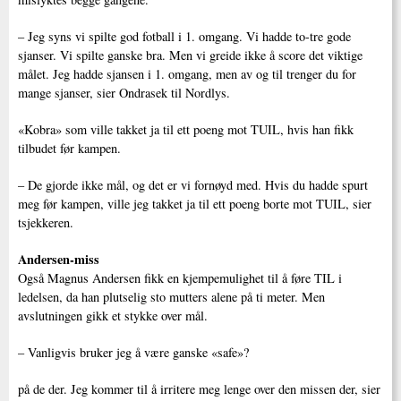
– Jeg syns vi spilte god fotball i 1. omgang. Vi hadde to-tre gode
sjanser. Vi spilte ganske bra. Men vi greide ikke å score det viktige
målet. Jeg hadde sjansen i 1. omgang, men av og til trenger du for
mange sjanser, sier Ondrasek til Nordlys.
«Kobra» som ville takket ja til ett poeng mot TUIL, hvis han fikk
tilbudet før kampen.
– De gjorde ikke mål, og det er vi fornøyd med. Hvis du hadde spurt
meg før kampen, ville jeg takket ja til ett poeng borte mot TUIL, sier
tsjekkeren.
Andersen-miss
Også Magnus Andersen fikk en kjempemulighet til å føre TIL i
ledelsen, da han plutselig sto mutters alene på ti meter. Men
avslutningen gikk et stykke over mål.
– Vanligvis bruker jeg å være ganske «safe»?
på de der. Jeg kommer til å irritere meg lenge over den missen der, sier