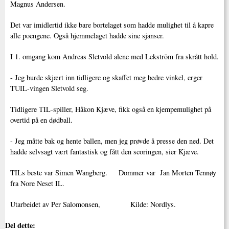
Magnus Andersen.
Det var imidlertid ikke bare bortelaget som hadde mulighet til å kapre
alle poengene. Også hjemmelaget hadde sine sjanser.
I 1. omgang kom Andreas Sletvold alene med Lekström fra skrått hold.
- Jeg burde skjært inn tidligere og skaffet meg bedre vinkel, erger
TUIL-vingen Sletvold seg.
Tidligere TIL-spiller, Håkon Kjæve, fikk også en kjempemulighet på
overtid på en dødball.
- Jeg måtte bak og hente ballen, men jeg prøvde å presse den ned. Det
hadde selvsagt vært fantastisk og fått den scoringen, sier Kjæve.
TILs beste var Simen Wangberg. Dommer var Jan Morten Tennøy
fra Nore Neset IL.
Utarbeidet av Per Salomonsen, Kilde: Nordlys.
Del dette: