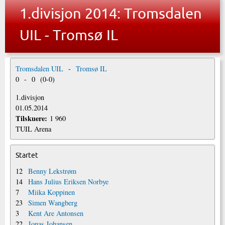
1.divisjon 2014: Tromsdalen
UIL - Tromsø IL
Tromsdalen UIL
-
Tromsø IL
0
-
0
(
0
-
0
)
1.divisjon
01.05.2014
Tilskuere:
1 960
TUIL Arena
Startet
12
Benny Lekstrøm
14
Hans Julius Eriksen Norbye
7
Miika Koppinen
23
Simen Wangberg
3
Kent Are Antonsen
22
Jonas Johansen