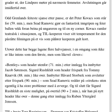
grader ut, der Lindpere møter på nærmeste femmeter. Avslutningen går
imidlertid over.
Odd Grenlands feiteste sjanse etter pause, er det Peter Kovacs som står
for (59. min.), men Sead Ramovic gjør en fantastisk inngripen og feier
ballen vekk foran beina på ungareren og til en ny corner. Kovacs ramler
teatralsk i situasjonen, og TIL-keeperen viser sitt temperament for den
påståtte filmingen på et vis som påfører keeperen gult kort.
Utover dette har begge lagene flere halvsjanser, i en omgang som ikke
er like intens som den første, men som likevel «lever»:
«Bentley» som header utenfor (71. min.) etter innlegg fra innbytter
Jacob Sørensen. Sigurd Rushfeldt som header frispark fra Tommy
Knarvik (88. min.) like over. Innbytter Håvard Storbæk som avslutter
etter frispark (90. min.) – som Sead Ramovic redder på «streken» uten
egentlig å ha store problemer med å avverge. Og til slutt får Sigurd
Rushfeldt en siste mulighet, på overtid (90 + 2 min.), når han på nytt
header like over – denne gang etter innlegg fra Ruben Yttergård
Jenssen.
TILs beste Tore Reginiussen. Dommer var Kristoffer Helgerud.