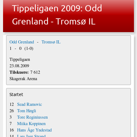
Tippeligaen 2009: Odd
Grenland - Tromsø IL
Odd Grenland
-
Tromsø IL
1
-
0
(
1
-
0
)
Tippeligaen
23.08.2009
Tilskuere:
7 612
Skagerak Arena
Startet
12
Sead Ramovic
26
Tom Høgli
3
Tore Reginiussen
7
Miika Koppinen
16
Hans Åge Yndestad
14
Lars Iver Strand