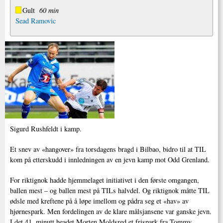
Gult
60 min
Sead Ramovic
Sigurd Rushfeldt i kamp.
Et snev av «hangover» fra torsdagens bragd i Bilbao, bidro til at TIL
kom på etterskudd i innledningen av en jevn kamp mot Odd Grenland.
For riktignok hadde hjemmelaget initiativet i den første omgangen,
ballen mest – og ballen mest på TILs halvdel. Og riktignok måtte TIL
ødsle med kreftene på å løpe imellom og pådra seg et «hav» av
hjørnespark. Men fordelingen av de klare målsjansene var ganske jevn.
I det 41. minutt headet Morten Moldsred et frispark fra Tommy