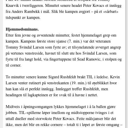
Knarvik i tverrliggeren. Minuttet senere headet Peter Kovacs et innlegg
fra Anders Rambekk i mål. Slik ble kampen avgjort – på et «sårbart»
tidspunkt av kampen.
Hjemmedominans.
Etter fem jevne og avventende minutter, festet hjemmelaget grep om
kampen. Kampens første store sjanse (7. min.) var det veteranen
Tommy Svindal Larsen som fyrte av; et tilsynelatende avverget angrep
på vertenes venstreside, havnet til slutt ute hos Svindal Larsen, som
fyrte til fra langt hold, via fingertuppene til Sead Ramovic, i stolpen og
til corner.
To minutter senere kunne Sigurd Rushfeldt brakt TIL i ledelse. Kevin
Larsen venter rutinert på venstrekanten (19. min.) til øyeblikket hvor
han kan slå et perfekt innlegg. Innlegget treffer Rushfeldt, men
headingen til lagkapteinen er for svak til å havne i nettet.
Midtveis i åpningsomgangen lykkes hjemmelaget i å la ballen gjøre
jobben. TIL-spillerne løper imellom og midtstopperne tvinges i et
uttall dueller med storvokste Peter Kovacs. Feite målsjanser blir det
ikke, men det blir en rekke cornere – totalt ti i løpet av første omgang –