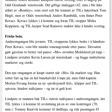
Odd Grenlands venstreside. Det giftige innlegget (42. min.) ble ikke
utført av «Bentley», som stort sett ble temmet av TILs høyreback Tom
Høgli, men av Odds venstreback Anders Rambekk, som finner Peter
Kovacs. Kovacs lykkes i å komme seg foran TIL-stopper Miika
Koppinen, og TIL-keeper Sead Ramovic makter ikke å hindre scoring.
Friske bein.
Andreomgangen blir jevnere. TIL-stopperne lykkes bedre i å håndtere
Peter Kovacs, som blir mindre toneangivende etter pause. Dessuten
gjør gjestene to bytter ved pause; «Mo» erstatter Moldskred på topp –
Lindpere erstatter Kevin Larsen på venstrekant – og begge innbytterne
markerer seg sterkt.
Den nye omgangen er knapt startet når «Mo» får markert seg: Han
setter fart og har en hel banehalvdel å løpe på, men Odd-kaptein
Morten Fevang foretar en ny «profesjonell feil», klipper ned TIL-
spissen, hindrer målsjanse – og tar et gult kort.
Lindpere er mannen bak TILs største målsjanse i andreomgangen, der
TIL lyktes i å komme til avslutning på en av sine kontringer (70.
min.): Tommy Knarvik kommer til dødlinja, og slår pasningen 45