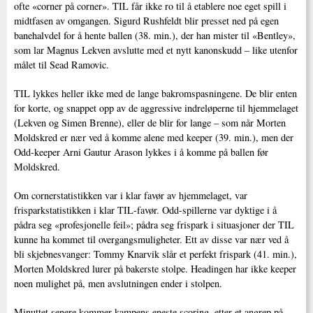
ofte «corner på corner». TIL får ikke ro til å etablere noe eget spill i
midtfasen av omgangen. Sigurd Rushfeldt blir presset ned på egen
banehalvdel for å hente ballen (38. min.), der han mister til «Bentley»,
som lar Magnus Lekven avslutte med et nytt kanonskudd – like utenfor
målet til Sead Ramovic.
TIL lykkes heller ikke med de lange bakromspasningene. De blir enten
for korte, og snappet opp av de aggressive indreløperne til hjemmelaget
(Lekven og Simen Brenne), eller de blir for lange – som når Morten
Moldskred er nær ved å komme alene med keeper (39. min.), men der
Odd-keeper Arni Gautur Arason lykkes i å komme på ballen før
Moldskred.
Om cornerstatistikken var i klar favør av hjemmelaget, var
frisparkstatistikken i klar TIL-favør. Odd-spillerne var dyktige i å
pådra seg «profesjonelle feil»; pådra seg frispark i situasjoner der TIL
kunne ha kommet til overgangsmuligheter. Ett av disse var nær ved å
bli skjebnesvanger: Tommy Knarvik slår et perfekt frispark (41. min.),
Morten Moldskred lurer på bakerste stolpe. Headingen har ikke keeper
noen mulighet på, men avslutningen ender i stolpen.
Minuttet senere kommer kampens eneste scoring, etter et angrep på