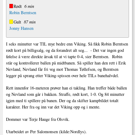
Rødt
6 min
Robin Berntsen
Gult
87 min
Jonny Hansen
I seks minutter var TIL mye bedre enn Viking. Så fikk Robin Berntsen
rødt kort på billigsalg, og da forandret alt seg... - Det var ingen god
følelse å være direkte årsak til at vi tapte 0-4, sier Berntsen. Robin
står og kontrollerer ballen på midtbanen. Så spiller han den rett i Erik
Nevland, Nevland får fri veg mot Thomas Tøllefsen, og Berntsen
legger på sprang etter Viking-spissen over hele TILs banehalvdel.
Rett innenfor 16-meteren prøver han ei takling. Han treffer både ballen
og Nevland som går i bakken. Straffe, rødt kort, 1-0. Og 84 minutter
igjen med ti spillere på banen. Der og da skifter kampbildet totalt
karakter. Her fra og inn var det Viking opp og i mente.
Dommer var Terje Hauge fra Olsvik.
Utarbeidet av Per Salomonsen (kilde:Nordlys).