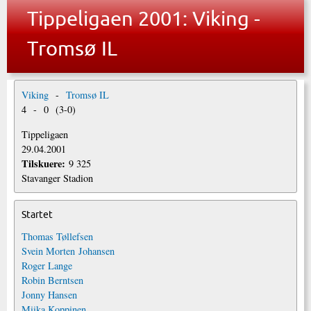
Tippeligaen 2001: Viking -
Tromsø IL
Viking
-
Tromsø IL
4
-
0
(
3
-
0
)
Tippeligaen
29.04.2001
Tilskuere:
9 325
Stavanger Stadion
Startet
Thomas Tøllefsen
Svein Morten Johansen
Roger Lange
Robin Berntsen
Jonny Hansen
Miika Koppinen