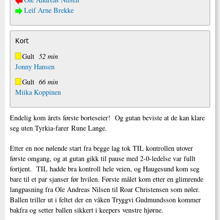
Leif Arne Brekke
Kort
Gult
52 min
Jonny Hansen
Gult
66 min
Miika Koppinen
Endelig kom årets første borteseier! Og gutan beviste at de kan klare
seg uten Tyrkia-farer Rune Lange.
Etter en noe nølende start fra begge lag tok TIL kontrollen utover
første omgang, og at gutan gikk til pause med 2-0-ledelse var fullt
fortjent. TIL hadde bra kontroll hele veien, og Haugesund kom seg
bare til et par sjanser før hvilen. Første målet kom etter en glimrende
langpasning fra Ole Andreas Nilsen til Roar Christensen som nøler.
Ballen triller ut i feltet der en våken Tryggvi Gudmundsson kommer
bakfra og setter ballen sikkert i keepers venstre hjørne.