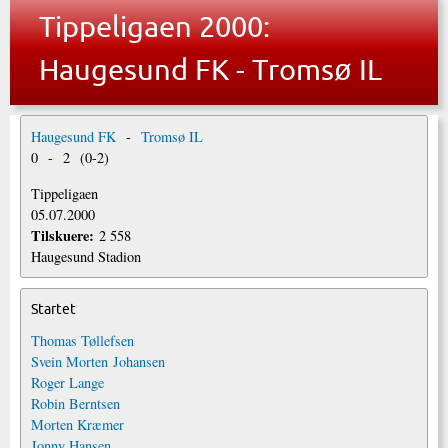
Tippeligaen 2000:
Haugesund FK - Tromsø IL
Haugesund FK
-
Tromsø IL
0
-
2
(
0
-
2
)
Tippeligaen
05.07.2000
Tilskuere:
2 558
Haugesund Stadion
Startet
Thomas Tøllefsen
Svein Morten Johansen
Roger Lange
Robin Berntsen
Morten Kræmer
Jonny Hansen