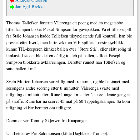
Jan Egil Brekke
Thomas Tøllefsen forærte Vålerenga ett poeng med en megatabbe.
Etter kampen takket Pascal Simpson for gavepakken. På et tilbakespill
fra Ståle Johansen hadde Tøllefsen tilsynelatende full kontroll. han ble
presset etter hvert, men lurte vekk en VIF-spiller. I neste øyeblikk
kunne TIL-keeperen klinket ballen over "Store Stå", eller slått rolig til
innkast. I stedet ble det en dårlig toutch på ballen, slik at Pascpl
Simpson blokkerte avklareringen. Deretter rundet han Tøllefsen og
satte ballen i mål.
Svein Morten Johansen var villig med framover, og ble belønnet med
sesongens andre scoring etter ti minutter. Vålerenga svarte med
utligning et minutt etter. Rune Lange fortsetter å score, denne gangen
på straffe. Rune har nå scoret 45 mål på 60 Tippeligakamper. Så kom
utligning vi har berettet om tidligere.
Dommer var Tommy Skjerven fra Kaupanger.
Utarbeidet av Per Salomonsen (kilde:Dagbladet Tromsø).