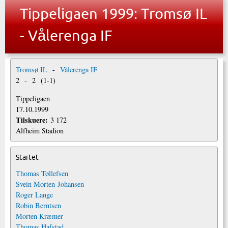
Tippeligaen 1999: Tromsø IL
- Vålerenga IF
Tromsø IL
-
Vålerenga IF
2
-
2
(
1
-
1
)
Tippeligaen
17.10.1999
Tilskuere:
3 172
Alfheim Stadion
Startet
Thomas Tøllefsen
Svein Morten Johansen
Roger Lange
Robin Berntsen
Morten Kræmer
Thomas Hafstad