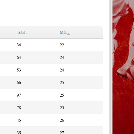
Totalt
Mål
36
22
64
24
53
24
66
25
97
25
78
25
45
26
35
27