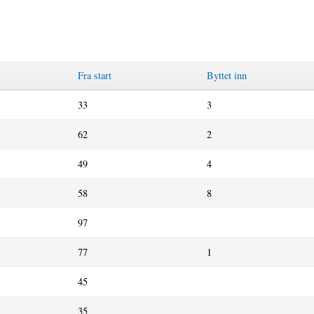
Fra start
Byttet inn
33
3
62
2
49
4
58
8
97
77
1
45
35