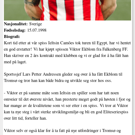
Nasjonalitet:
Sverige
Fødselsdag:
15.07.1998
Biografi:
Kort tid etter at vår spiss Ieltsin Camões tok turen til Egypt, har vi hentet
en god erstatter! Vi har kjøpt spissen Viktor Ekblom fra Falkenberg FF.
Han skriver en 2 års kontrakt med klubben og vi er glad for å ha fått han
med på laget.
Sportssjef Lars Petter Andressen gleder seg over å ha fått Ekblom til
Tromsø og tror han kan både bidra og utvikle seg stor hos oss.
- Viktor er på samme måte som Ieltsin en spiller som har tatt noen
omveier til det øverste nivået, han presterte meget godt på høsten i fjor og
har mange av de kvalitetene som vi ser etter i en spiss. Vi tror at Viktor
kan ta nye steg i vårt sterke utviklingsmiljø og bli en god Eliteseriespiss
over litt tid, forteller han.
Viktor selv er også klar for å ta fatt på nye utfordringer i Tromsø og