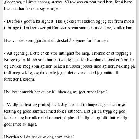
gleder seg til årets sesong starter. Vi tok oss en prat med han, for å høre
hva han har å si om signeringen.
- Det føles godt å ha signert. Har sjekket ut stadion og jeg ser frem mot å
tilbringe tiden fremover på Romssa Arena sammen med dere, smiler han.
Hva var det som gjorde at du ønsket å signere for Tromsø?
- Alt egentlig. Dette er en stor mulighet for meg. Tromsø er et topplag i
Norge og en klubb som har en tydelig plan for hvordan de ønsker å bruke
og utvikle meg som spiller. Måten klubben jobber med spillerutvikling på
traff meg veldig, og da kjente jeg at dette var et sted jeg måtte til,
forsetter Ekblom.
Hvilket inntrykk har du av klubben og miljøet rundt laget?
- Veldig seriøst og profesjonelt. Jeg har hatt to lange dager med mye
testing og gode samtaler med folk i klubben. Det gir en trygg og god
følelse. Jeg har allerede kommet på plass i leilighet og blitt tatt veldig
godt imot av laget.
Hvordan vil du beskrive deg som spiss?