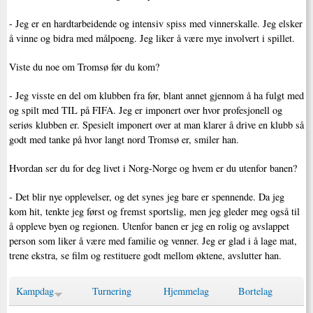
- Jeg er en hardtarbeidende og intensiv spiss med vinnerskalle. Jeg elsker
å vinne og bidra med målpoeng. Jeg liker å være mye involvert i spillet.
Viste du noe om Tromsø før du kom?
- Jeg visste en del om klubben fra før, blant annet gjennom å ha fulgt med
og spilt med TIL på FIFA. Jeg er imponert over hvor profesjonell og
seriøs klubben er. Spesielt imponert over at man klarer å drive en klubb så
godt med tanke på hvor langt nord Tromsø er, smiler han.
Hvordan ser du for deg livet i Norg-Norge og hvem er du utenfor banen?
- Det blir nye opplevelser, og det synes jeg bare er spennende. Da jeg
kom hit, tenkte jeg først og fremst sportslig, men jeg gleder meg også til
å oppleve byen og regionen. Utenfor banen er jeg en rolig og avslappet
person som liker å være med familie og venner. Jeg er glad i å lage mat,
trene ekstra, se film og restituere godt mellom øktene, avslutter han.
Kampdag
Turnering
Hjemmelag
Bortelag