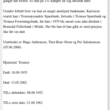
ganger har fostret. 82 mål på 131 kamper lar seg absolutt høre.
Utenfor fotball-livet var han en meget anerkjent bankmann. Karrieren
startet han i Tromsøysundets Sparebank, fortsatte i Tromsø Sparebank og
Tromsø Forretningsbank, før han i 1970 ble ansatt som adm.direktør i
Romsdal Fellesbank i Molde. Der ble han til han gikk av med pensjon,
like før sin død.
Utarbeidet av Hugo Anthonsen, Thor-Roar Olsen og Per Salomonsen.
(05.06.2006)
Hjemsted: Tromsø
Født: 10.09.1935
Død: 13.05.2002
TILs-debutdato: 08.06.1952
TILs-siste dato: 21.08.1962