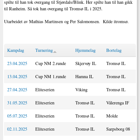
spilte til han tok overgang til Stjørdals/Blink. Her spilte han til han gikk
til Ranheim. Så tok han overgang til Tromsø IL i 2025.
Utarbeidet av Mathias Martinsen og Per Salomonsen. Kilde itromsø.
Kampdag
Turnering
Hjemmelag
Bortelag
23.04.2025
Cup NM 2.runde
Skjervøy IL
Tromsø IL
13.04.2025
Cup NM 1.runde
Hamna IL
Tromsø IL
27.04.2025
Eliteserien
Viking
Tromsø IL
31.05.2025
Eliteserien
Tromsø IL
Vålerenga IF
05.07.2025
Eliteserien
Tromsø IL
Molde
02.11.2025
Eliteserien
Tromsø IL
Sarpsborg 08