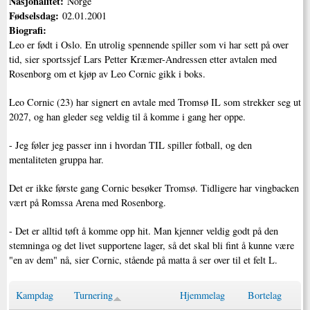
Nasjonalitet:
Norge
Fødselsdag:
02.01.2001
Biografi:
Leo er født i Oslo. En utrolig spennende spiller som vi har sett på over
tid, sier sportssjef Lars Petter Kræmer-Andressen etter avtalen med
Rosenborg om et kjøp av Leo Cornic gikk i boks.
Leo Cornic (23) har signert en avtale med Tromsø IL som strekker seg ut
2027, og han gleder seg veldig til å komme i gang her oppe.
- Jeg føler jeg passer inn i hvordan TIL spiller fotball, og den
mentaliteten gruppa har.
Det er ikke første gang Cornic besøker Tromsø. Tidligere har vingbacken
vært på Romssa Arena med Rosenborg.
- Det er alltid tøft å komme opp hit. Man kjenner veldig godt på den
stemninga og det livet supportene lager, så det skal bli fint å kunne være
"en av dem" nå, sier Cornic, stående på matta å ser over til et felt L.
Kampdag
Turnering
Hjemmelag
Bortelag