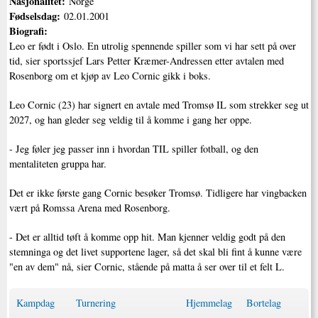
Nasjonalitet:
Norge
Fødselsdag:
02.01.2001
Biografi:
Leo er født i Oslo. En utrolig spennende spiller som vi har sett på over
tid, sier sportssjef Lars Petter Kræmer-Andressen etter avtalen med
Rosenborg om et kjøp av Leo Cornic gikk i boks.
Leo Cornic (23) har signert en avtale med Tromsø IL som strekker seg ut
2027, og han gleder seg veldig til å komme i gang her oppe.
- Jeg føler jeg passer inn i hvordan TIL spiller fotball, og den
mentaliteten gruppa har.
Det er ikke første gang Cornic besøker Tromsø. Tidligere har vingbacken
vært på Romssa Arena med Rosenborg.
- Det er alltid tøft å komme opp hit. Man kjenner veldig godt på den
stemninga og det livet supportene lager, så det skal bli fint å kunne være
"en av dem" nå, sier Cornic, stående på matta å ser over til et felt L.
Kampdag
Turnering
Hjemmelag
Bortelag