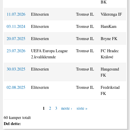
BK
11.07.2026
Eliteserien
Tromsø IL
Vålerenga IF
03.11.2024
Eliteserien
Tromsø IL
HamKam
20.07.2025
Eliteserien
Tromsø IL
Bryne FK
23.07.2026
UEFA Europa League
Tromsø IL
FC Hradec
2.kvalikkrunde
Králové
30.03.2025
Eliteserien
Tromsø IL
Haugesund
FK
02.08.2025
Eliteserien
Tromsø IL
Fredrikstad
FK
1
2
3
neste ›
siste »
60 kamper totalt
Del dette: