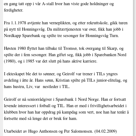
en gang tatt opp i vår A-stall hvor han viste gode holdninger og
ferdigheter.
Fra 1.1.1978 avtjente han verneplikten, og etter rekruttskole, gikk turen
på nytt til Honningsvåg. Da militærtjenesten var over, fikk han jobb i
Nordkapp Sparebank og spilte tre sesonger for Honningsvåg Turn.
Høsten 1980 flyttet han tilbake til Tromsø, tok overgang til Skarp, og
spilte der i fem sesonger. Han giftet seg, fikk jobb i Sparebanken Nord
(1980), og i 1985 var det slutt på hans aktive karriere.
I ekteskapet ble det to sønner, og Geirolf var trener i TILs yngres
avdeling i åtte år. Hans sønn, Kristian spilte på TILs junior-elitelag, og
hans hustru, Liv, var nestleder i TIL.
Geirolf er nå seniorrådgiver i Sparebank 1 Nord Norge. Han er fortsatt
levende interessert i fotball og TIL. Han er med i frivillighetsarbeidet i
klubben hvor han har oppdrag på kampdag som vert, noe han har tenkt å
fortsette med så lenge det er bruk for ham.
Utarbeidet av Hugo Anthonsen og Per Salomonsen. (04.02.2009)