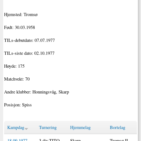
Hjemsted: Tromsø
Født: 30.03.1958
TILs-debutdato: 07.07.1977
TILs-siste dato: 02.10.1977
Høyde: 175
Matchvekt: 70
Andre klubber: Honningsvåg, Skarp
Posisjon: Spiss
Kampdag
Turnering
Hjemmelag
Bortelag
18.09.1977
3.div.TITO
Skarp
Tromsø IL