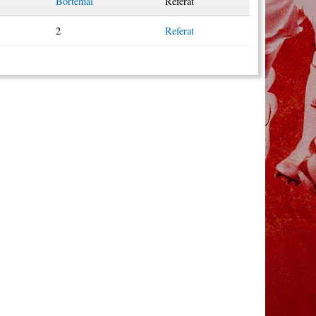
Bortemål
Referat
2
Referat