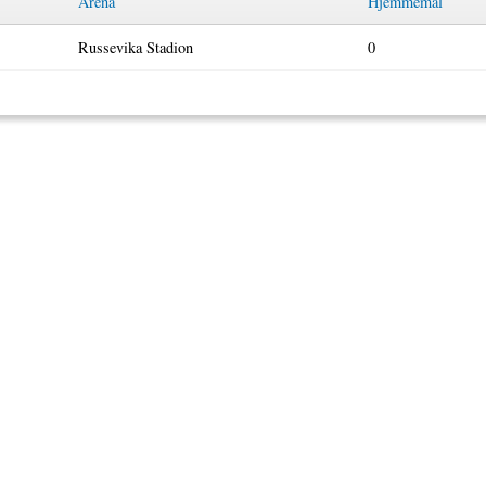
Arena
Hjemmemål
Russevika Stadion
0