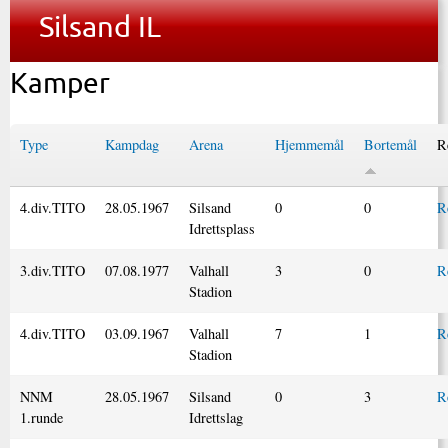
Silsand IL
Kamper
Type
Kampdag
Arena
Hjemmemål
Bortemål
R
4.div.TITO
28.05.1967
Silsand
0
0
R
Idrettsplass
3.div.TITO
07.08.1977
Valhall
3
0
R
Stadion
4.div.TITO
03.09.1967
Valhall
7
1
R
Stadion
NNM
28.05.1967
Silsand
0
3
R
1.runde
Idrettslag