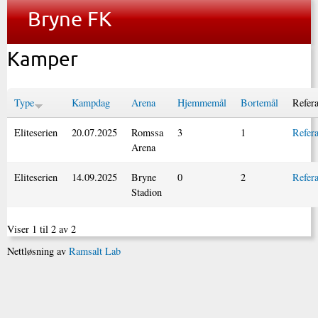
Bryne FK
Kamper
Type
Kampdag
Arena
Hjemmemål
Bortemål
Refera
Eliteserien
20.07.2025
Romssa
3
1
Refera
Arena
Eliteserien
14.09.2025
Bryne
0
2
Refera
Stadion
Viser 1 til 2 av 2
Nettløsning av
Ramsalt Lab