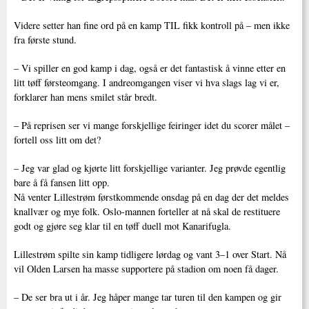
Videre setter han fine ord på en kamp TIL fikk kontroll på – men ikke
fra første stund.
– Vi spiller en god kamp i dag, også er det fantastisk å vinne etter en
litt tøff førsteomgang. I andreomgangen viser vi hva slags lag vi er,
forklarer han mens smilet står bredt.
– På reprisen ser vi mange forskjellige feiringer idet du scorer målet –
fortell oss litt om det?
– Jeg var glad og kjørte litt forskjellige varianter. Jeg prøvde egentlig
bare å få fansen litt opp.
Nå venter Lillestrøm førstkommende onsdag på en dag der det meldes
knallvær og mye folk. Oslo-mannen forteller at nå skal de restituere
godt og gjøre seg klar til en tøff duell mot Kanarifugla.
Lillestrøm spilte sin kamp tidligere lørdag og vant 3–1 over Start. Nå
vil Olden Larsen ha masse supportere på stadion om noen få dager.
– De ser bra ut i år. Jeg håper mange tar turen til den kampen og gir