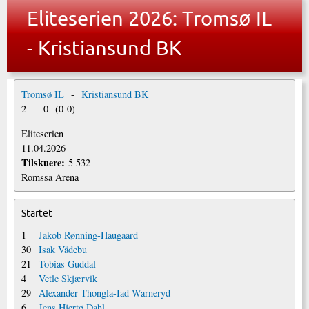
Eliteserien 2026: Tromsø IL
- Kristiansund BK
Tromsø IL
-
Kristiansund BK
2
-
0
(
0
-
0
)
Eliteserien
11.04.2026
Tilskuere:
5 532
Romssa Arena
Startet
1
Jakob Rønning-Haugaard
30
Isak Vådebu
21
Tobias Guddal
4
Vetle Skjærvik
29
Alexander Thongla-Iad Warneryd
6
Jens Hjertø Dahl