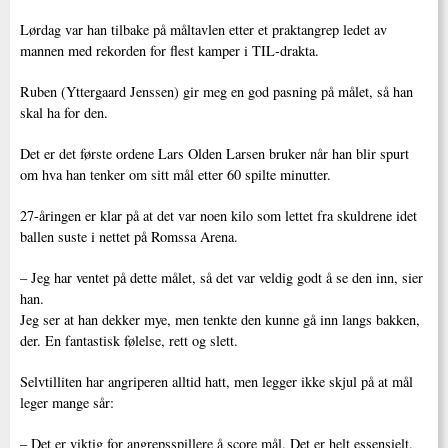
Lørdag var han tilbake på måltavlen etter et praktangrep ledet av
mannen med rekorden for flest kamper i TIL-drakta.
Ruben (Yttergaard Jenssen) gir meg en god pasning på målet, så han
skal ha for den.
Det er det første ordene Lars Olden Larsen bruker når han blir spurt
om hva han tenker om sitt mål etter 60 spilte minutter.
27-åringen er klar på at det var noen kilo som lettet fra skuldrene idet
ballen suste i nettet på Romssa Arena.
– Jeg har ventet på dette målet, så det var veldig godt å se den inn, sier
han.
Jeg ser at han dekker mye, men tenkte den kunne gå inn langs bakken,
der. En fantastisk følelse, rett og slett.
Selvtilliten har angriperen alltid hatt, men legger ikke skjul på at mål
leger mange sår:
– Det er viktig for angrepsspillere å score mål. Det er helt essensielt.