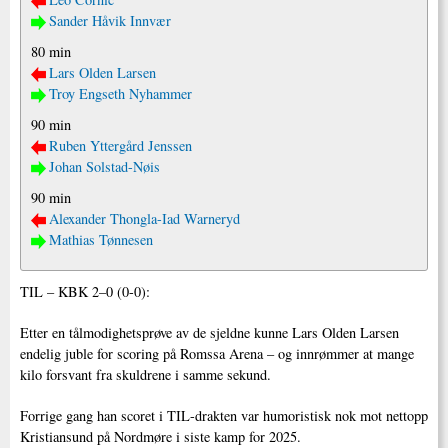
Sander Håvik Innvær
80 min
Lars Olden Larsen
Troy Engseth Nyhammer
90 min
Ruben Yttergård Jenssen
Johan Solstad-Nøis
90 min
Alexander Thongla-Iad Warneryd
Mathias Tønnesen
TIL – KBK 2–0 (0-0):
Etter en tålmodighetsprøve av de sjeldne kunne Lars Olden Larsen
endelig juble for scoring på Romssa Arena – og innrømmer at mange
kilo forsvant fra skuldrene i samme sekund.
Forrige gang han scoret i TIL-drakten var humoristisk nok mot nettopp
Kristiansund på Nordmøre i siste kamp for 2025.