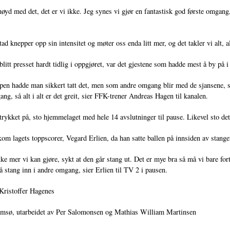
nøyd med det, det er vi ikke. Jeg synes vi gjør en fantastisk god første omgang
ad knepper opp sin intensitet og møter oss enda litt mer, og det takler vi alt, al
 blitt presset hardt tidlig i oppgjøret, var det gjestene som hadde mest å by på i
en hadde man sikkert tatt det, men som andre omgang blir med de sjansene, så k
ang, så alt i alt er det greit, sier FFK-trener Andreas Hagen til kanalen.
 trykket på, sto hjemmelaget med hele 14 avslutninger til pause. Likevel sto det
m lagets toppscorer, Vegard Erlien, da han satte ballen på innsiden av stangen
kke mer vi kan gjøre, sykt at den går stang ut. Det er mye bra så må vi bare forts
på stang inn i andre omgang, sier Erlien til TV 2 i pausen.
ristoffer Hagenes
romsø, utarbeidet av Per Salomonsen og Mathias William Martinsen