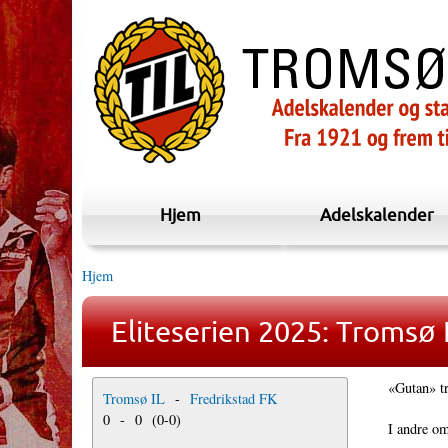
Hjem
Adelskalender
Hjem
Eliteserien 2025: Tromsø I
«Gutan» tr
Tromsø IL
-
Fredrikstad FK
0
-
0
(
0
-
0
)
I andre om