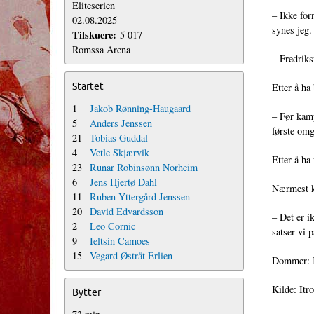
Eliteserien
– Ikke for
02.08.2025
synes jeg.
Tilskuere:
5 017
Romssa Arena
– Fredrikst
Startet
Etter å ha
1
Jakob Rønning-Haugaard
– Før kamp
5
Anders Jenssen
første omg
21
Tobias Guddal
4
Vetle Skjærvik
Etter å ha
23
Runar Robinsønn Norheim
6
Jens Hjertø Dahl
Nærmest ko
11
Ruben Yttergård Jenssen
20
David Edvardsson
– Det er i
2
Leo Cornic
satser vi 
9
Ieltsin Camoes
15
Vegard Østråt Erlien
Dommer: K
Kilde: It
Bytter