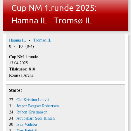
Cup NM 1.runde 2025:
Hamna IL - Tromsø IL
Hamna IL
-
Tromsø IL
0
-
10
(
0
-
4
)
Cup NM 1.runde
13.04.2025
Tilskuere:
818
Romssa Arena
Startet
27
Ole Kristian Lauvli
3
Jesper Bergset Robertsen
24
Ruben Kristiansen
34
Abubakarr Sedi Kinteh
30
Isak Vådebu
7
Yaw Paintsil