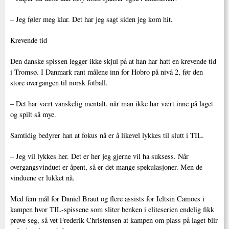
– Jeg føler meg klar. Det har jeg sagt siden jeg kom hit.
Krevende tid
Den danske spissen legger ikke skjul på at han har hatt en krevende tid
i Tromsø. I Danmark rant målene inn for Hobro på nivå 2, før den
store overgangen til norsk fotball.
– Det har vært vanskelig mentalt, når man ikke har vært inne på laget
og spilt så mye.
Samtidig bedyrer han at fokus nå er å likevel lykkes til slutt i TIL.
– Jeg vil lykkes her. Det er her jeg gjerne vil ha suksess. Når
overgangsvinduet er åpent, så er det mange spekulasjoner. Men de
vinduene er lukket nå.
Med fem mål for Daniel Braut og flere assists for Ieltsin Camoes i
kampen hvor TIL-spissene som sliter benken i eliteserien endelig fikk
prøve seg, så vet Frederik Christensen at kampen om plass på laget blir