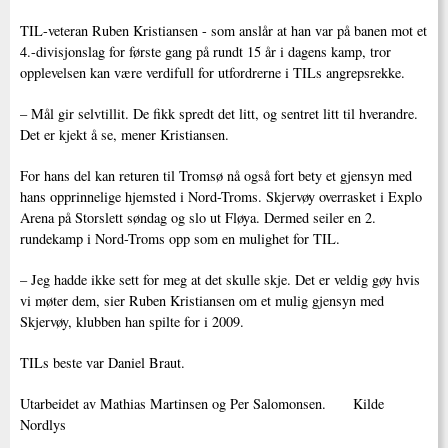
TIL-veteran Ruben Kristiansen - som anslår at han var på banen mot et
4.-divisjonslag for første gang på rundt 15 år i dagens kamp, tror
opplevelsen kan være verdifull for utfordrerne i TILs angrepsrekke.
– Mål gir selvtillit. De fikk spredt det litt, og sentret litt til hverandre.
Det er kjekt å se, mener Kristiansen.
For hans del kan returen til Tromsø nå også fort bety et gjensyn med
hans opprinnelige hjemsted i Nord-Troms. Skjervøy overrasket i Explo
Arena på Storslett søndag og slo ut Fløya. Dermed seiler en 2.
rundekamp i Nord-Troms opp som en mulighet for TIL.
– Jeg hadde ikke sett for meg at det skulle skje. Det er veldig gøy hvis
vi møter dem, sier Ruben Kristiansen om et mulig gjensyn med
Skjervøy, klubben han spilte for i 2009.
TILs beste var Daniel Braut.
Utarbeidet av Mathias Martinsen og Per Salomonsen. Kilde
Nordlys