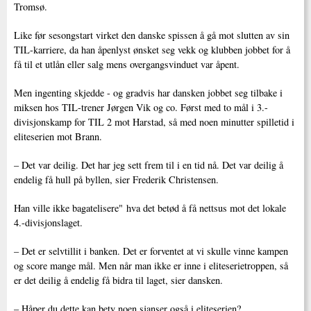
Tromsø.
Like før sesongstart virket den danske spissen å gå mot slutten av sin
TIL-karriere, da han åpenlyst ønsket seg vekk og klubben jobbet for å
få til et utlån eller salg mens overgangsvinduet var åpent.
Men ingenting skjedde - og gradvis har dansken jobbet seg tilbake i
miksen hos TIL-trener Jørgen Vik og co. Først med to mål i 3.-
divisjonskamp for TIL 2 mot Harstad, så med noen minutter spilletid i
eliteserien mot Brann.
– Det var deilig. Det har jeg sett frem til i en tid nå. Det var deilig å
endelig få hull på byllen, sier Frederik Christensen.
Han ville ikke bagatelisere" hva det betød å få nettsus mot det lokale
4.-divisjonslaget.
– Det er selvtillit i banken. Det er forventet at vi skulle vinne kampen
og score mange mål. Men når man ikke er inne i eliteserietroppen, så
er det deilig å endelig få bidra til laget, sier dansken.
– Håper du dette kan bety noen sjanser også i eliteserien?