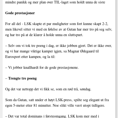
mindre panikk og mer plan over TIL-laget som holdt unna de siste
Gode prestasjoner
For all del - LSK skapte et par muligheter som fort kunne skapt 2-2,
men likevel sitter vi med en følelse av at Gutan har mer tro på seg selv,
og har tro på at de klarer å holde unna en sluttspurt.
– Selv om vi tok tre poeng i dag, er ikke jobben gjort. Det er ikke over,
og vi har mange viktige kamper igjen, sa Magnar Ødegaard til
Eurosport etter kampen, og la til:
– Vi jobber knallhardt for de gode prestasjonene.
Trengte tre poeng
–
Og det var nettopp det vi fikk se, som en rød trå, søndag.
Som da Gutan, satt under et høyt LSK-press, spilte seg elegant ut fra
egen 5-meter etter 81 minutter. Noe slikt ville vært utopi tidligere.
– Det var total dominans i førsteomgang. LSK kom mer med i