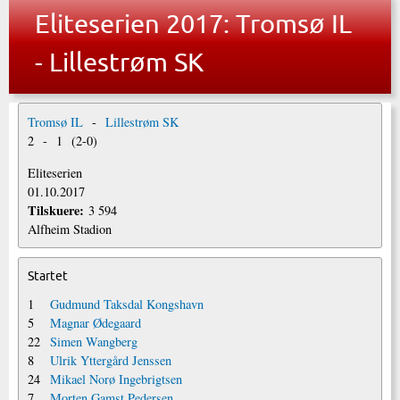
Eliteserien 2017: Tromsø IL
- Lillestrøm SK
Tromsø IL
-
Lillestrøm SK
2
-
1
(
2
-
0
)
Eliteserien
01.10.2017
Tilskuere:
3 594
Alfheim Stadion
Startet
1
Gudmund Taksdal Kongshavn
5
Magnar Ødegaard
22
Simen Wangberg
8
Ulrik Yttergård Jenssen
24
Mikael Norø Ingebrigtsen
7
Morten Gamst Pedersen