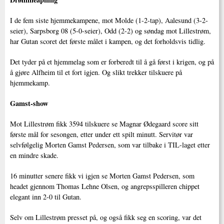
I de fem siste hjemmekampene, mot Molde (1-2-tap), Aalesund (3-2-
seier), Sarpsborg 08 (5-0-seier), Odd (2-2) og søndag mot Lillestrøm,
har Gutan scoret det første målet i kampen, og det forholdsvis tidlig.
Det tyder på et hjemmelag som er forberedt til å gå først i krigen, og på
å gjøre Alfheim til et fort igjen. Og slikt trekker tilskuere på
hjemmekamp.
Gamst-show
Mot Lillestrøm fikk 3594 tilskuere se Magnar Ødegaard score sitt
første mål for sesongen, etter under ett spilt minutt. Servitør var
selvfølgelig Morten Gamst Pedersen, som var tilbake i TIL-laget etter
en mindre skade.
16 minutter senere fikk vi igjen se Morten Gamst Pedersen, som
headet gjennom Thomas Lehne Olsen, og angrepsspilleren chippet
elegant inn 2-0 til Gutan.
Selv om Lillestrøm presset på, og også fikk seg en scoring, var det