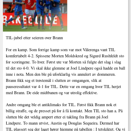
TIL-jubel etter seieren over Brann
For en kamp. Som forrige kamp som var mot Vålerenga vant TIL
komfertabelt 4-2. Spissene Morten Moldskred og Sigurd Rushfeldt sto
for scoringene. To hver. Først ute var Morten så fulgte det slag i slag
til det sto 4-0. Vi skal ikke glemme at Joel Lindpere også hadde en ball
inne i nota. Men den ble på uforklarlig vis annulert av dommeren.
Brann fikk seg et trøstemål i slutten av omgangen, slik at
pauseresultatet var 4-1 for TIL. Dette var en omgang hvor TIL herjet
med Brann. De eide midtbanen og var utrolig effektive.
Andre omgang ble et antiklimaks for TIL. Først fikk Brann nok et
billig straffe, og de presset på for å få kontakt. Men TIL sto han a. På
slutten ble det veldig ampert etter ei takling fra Brann på Joel
Lindpere. To mann utvist, Austin og Douglas Sequeira. Dermed har
TIL plassert seg der laget hører hjemme på tabellen : I tetskiktet. Og vi