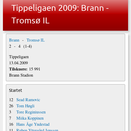
Tippeligaen 2009: Brann -
Tromsø IL
Brann
-
Tromsø IL
2
-
4
(
1
-
4
)
Tippeligaen
13.04.2009
Tilskuere:
15 991
Brann Stadion
Startet
12
Sead Ramovic
26
Tom Høgli
3
Tore Reginiussen
7
Miika Koppinen
16
Hans Åge Yndestad
11
Ruben Yttergård Jenssen