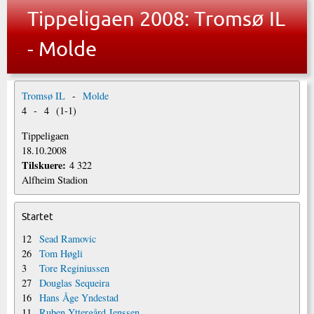
Tippeligaen 2008: Tromsø IL
- Molde
Tromsø IL
-
Molde
4
-
4
(
1
-
1
)
Tippeligaen
18.10.2008
Tilskuere:
4 322
Alfheim Stadion
Startet
12
Sead Ramovic
26
Tom Høgli
3
Tore Reginiussen
27
Douglas Sequeira
16
Hans Åge Yndestad
11
Ruben Yttergård Jenssen