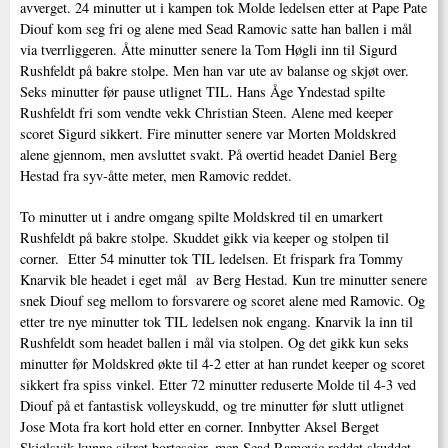
avverget. 24 minutter ut i kampen tok Molde ledelsen etter at Pape Pate
Diouf kom seg fri og alene med Sead Ramovic satte han ballen i mål
via tverrliggeren. Åtte minutter senere la Tom Høgli inn til Sigurd
Rushfeldt på bakre stolpe. Men han var ute av balanse og skjøt over.
Seks minutter før pause utlignet TIL. Hans Åge Yndestad spilte
Rushfeldt fri som vendte vekk Christian Steen. Alene med keeper
scoret Sigurd sikkert. Fire minutter senere var Morten Moldskred
alene gjennom, men avsluttet svakt. På overtid headet Daniel Berg
Hestad fra syv-åtte meter, men Ramovic reddet.
To minutter ut i andre omgang spilte Moldskred til en umarkert
Rushfeldt på bakre stolpe. Skuddet gikk via keeper og stolpen til
corner. Etter 54 minutter tok TIL ledelsen. Et frispark fra Tommy
Knarvik ble headet i eget mål av Berg Hestad. Kun tre minutter senere
snek Diouf seg mellom to forsvarere og scoret alene med Ramovic. Og
etter tre nye minutter tok TIL ledelsen nok engang. Knarvik la inn til
Rushfeldt som headet ballen i mål via stolpen. Og det gikk kun seks
minutter før Moldskred økte til 4-2 etter at han rundet keeper og scoret
sikkert fra spiss vinkel. Etter 72 minutter reduserte Molde til 4-3 ved
Diouf på et fantastisk volleyskudd, og tre minutter før slutt utlignet
Jose Mota fra kort hold etter en corner. Innbytter Aksel Berget
Skjølsvik kunne sikret borteseier, men Sead Ramovic reddet skuddet