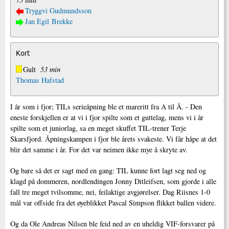
Tryggvi Gudmundsson
Jan Egil Brekke
Kort
Gult
53 min
Thomas Hafstad
I år som i fjor; TILs serieåpning ble et mareritt fra A til Å. - Den
eneste forskjellen er at vi i fjor spilte som et guttelag, mens vi i år
spilte som et juniorlag, sa en meget skuffet TIL-trener Terje
Skarsfjord. Åpningskampen i fjor ble årets svakeste. Vi får håpe at det
blir det samme i år. For det var neimen ikke mye å skryte av.
Og bare så det er sagt med en gang: TIL kunne fort lagt seg ned og
klagd på dommeren, nordlendingen Jonny Ditleifsen, som gjorde i alle
fall tre meget tvilsomme, nei, feilaktige avgjørelser. Dag Riisnes 1-0
mål var offside fra det øyeblikket Pascal Simpson flikket ballen videre.
Og da Ole Andreas Nilsen ble feid ned av en uheldig VIF-forsvarer på