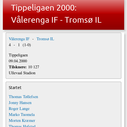
Tippeligaen 2000:
Vålerenga IF - Tromsø IL
Vålerenga IF
-
Tromsø IL
4
-
1
(
1
-
0
)
Tippeligaen
09.04.2000
Tilskuere:
10 127
Ullevaal Stadion
Startet
Thomas Tøllefsen
Jonny Hansen
Roger Lange
Marko Tuomela
Morten Kræmer
Thomas Hafstad