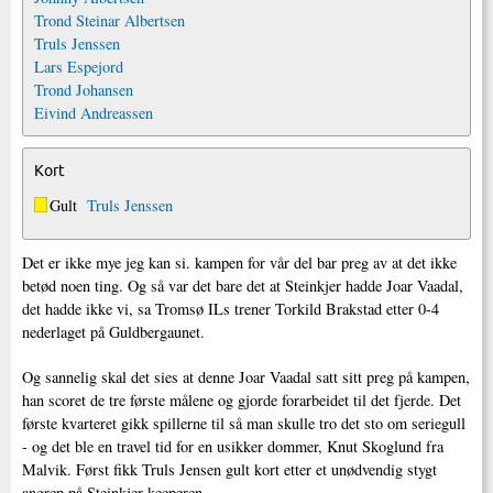
Trond Steinar Albertsen
Truls Jenssen
Lars Espejord
Trond Johansen
Eivind Andreassen
Kort
Gult
Truls Jenssen
Det er ikke mye jeg kan si. kampen for vår del bar preg av at det ikke
betød noen ting. Og så var det bare det at Steinkjer hadde Joar Vaadal,
det hadde ikke vi, sa Tromsø ILs trener Torkild Brakstad etter 0-4
nederlaget på Guldbergaunet.
Og sannelig skal det sies at denne Joar Vaadal satt sitt preg på kampen,
han scoret de tre første målene og gjorde forarbeidet til det fjerde. Det
første kvarteret gikk spillerne til så man skulle tro det sto om seriegull
- og det ble en travel tid for en usikker dommer, Knut Skoglund fra
Malvik. Først fikk Truls Jensen gult kort etter et unødvendig stygt
angrep på Steinkjer-keeperen.