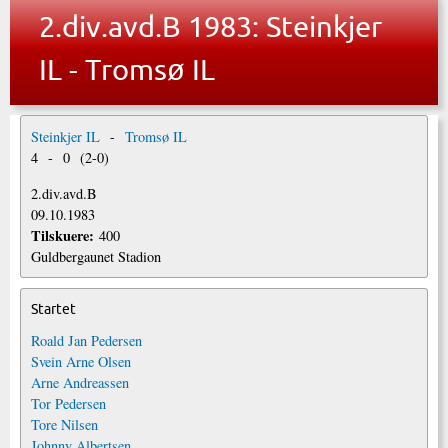
2.div.avd.B 1983: Steinkjer
IL - Tromsø IL
Steinkjer IL
-
Tromsø IL
4
-
0
(
2
-
0
)
2.div.avd.B
09.10.1983
Tilskuere:
400
Guldbergaunet Stadion
Startet
Roald Jan Pedersen
Svein Arne Olsen
Arne Andreassen
Tor Pedersen
Tore Nilsen
Johnny Albertsen