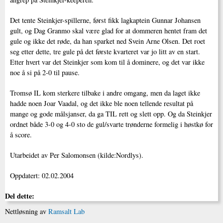
Det tente Steinkjer-spillerne, først fikk lagkaptein Gunnar Johansen
gult, og Dag Granmo skal være glad for at dommeren hentet fram det
gule og ikke det røde, da han sparket ned Svein Arne Olsen. Det roet
seg etter dette, tre gule på det første kvarteret var jo litt av en start.
Etter hvert var det Steinkjer som kom til å dominere, og det var ikke
noe å si på 2-0 til pause.
Tromsø IL kom sterkere tilbake i andre omgang, men da laget ikke
hadde noen Joar Vaadal, og det ikke ble noen tellende resultat på
mange og gode målsjanser, da ga TIL rett og slett opp. Og da Steinkjer
ordnet både 3-0 og 4-0 sto de gul/svarte trønderne formelig i høstkø for
å score.
Utarbeidet av Per Salomonsen (kilde:Nordlys).
Oppdatert: 02.02.2004
Del dette:
Nettløsning av
Ramsalt Lab