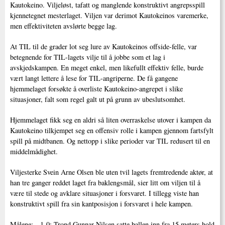
Kautokeino. Viljeløst, tafatt og manglende konstruktivt angrepsspill
kjennetegnet mesterlaget. Viljen var derimot Kautokeinos varemerke,
men effektiviteten avslørte begge lag.
At TIL til de grader lot seg lure av Kautokeinos offside-felle, var
betegnende for TIL-lagets vilje til å jobbe som et lag i
avskjedskampen. En meget enkel, men likefullt effektiv felle, burde
vært langt lettere å lese for TIL-angriperne. De få gangene
hjemmelaget forsøkte å overliste Kautokeino-angrepet i slike
situasjoner, falt som regel galt ut på grunn av ubeslutsomhet.
Hjemmelaget fikk seg en aldri så liten overraskelse utover i kampen da
Kautokeino tilkjempet seg en offensiv rolle i kampen gjennom fartsfylt
spill på midtbanen. Og nettopp i slike perioder var TIL redusert til en
middelmådighet.
Viljesterke Svein Arne Olsen ble uten tvil lagets fremtredende aktør, at
han tre ganger reddet laget fra baklengsmål, sier litt om viljen til å
være til stede og avklare situasjoner i forsvaret. I tillegg viste han
konstruktivt spill fra sin kantposisjon i forsvaret i hele kampen.
Målene: 1-0: Trond Gunnar Nilsen satte ballen inn fra 15 meters hold