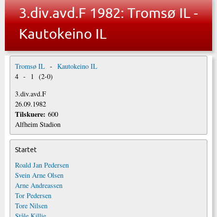
3.div.avd.F 1982: Tromsø IL -
Kautokeino IL
Tromsø IL
-
Kautokeino IL
4
-
1
(
2
-
0
)
3.div.avd.F
26.09.1982
Tilskuere:
600
Alfheim Stadion
Startet
Roald Jan Pedersen
Svein Arne Olsen
Arne Andreassen
Tor Pedersen
Tore Nilsen
Ståle Killie