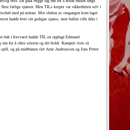
ssig best. Da gikk begge lag inn for å holde ballen langs
t flere farlige sjanser. Men TILs keeper var sikkerheten selv i
å absolutt med på notene. Mot slutten av omgangen kom laget
nsen hadde hver sin gedigne sjanse, men ballen ville ikke i
men bak i forsvaret hadde TIL en opplagt Edmund
ig inn for å sikre seieren og det holdt. Kampen viste så
rt spill, og på midtbanen slet Arne Andreassen og Jens Petter