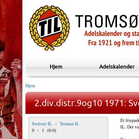
Hjem
Adelskalender
Hjem
2.div.distr.9og10 1971: Sv
Et frispar
Svolvær IL
-
Tromsø IL
IL. Det va
0
-
1
(
0
-
0
)