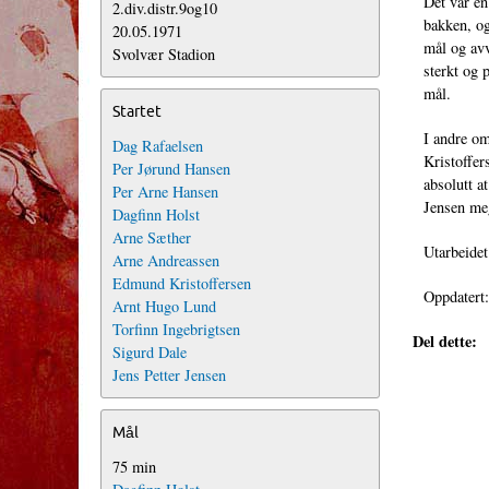
Det var en
2.div.distr.9og10
bakken, og
20.05.1971
mål og avv
Svolvær Stadion
sterkt og 
mål.
Startet
I andre om
Dag Rafaelsen
Kristoffer
Per Jørund Hansen
absolutt a
Per Arne Hansen
Jensen meg
Dagfinn Holst
Arne Sæther
Utarbeide
Arne Andreassen
Edmund Kristoffersen
Oppdatert
Arnt Hugo Lund
Torfinn Ingebrigtsen
Del dette:
Sigurd Dale
Jens Petter Jensen
Mål
75 min