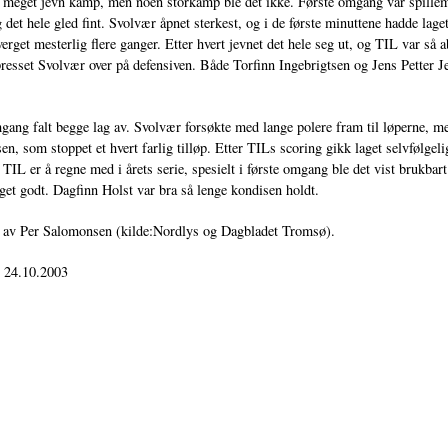
 meget jevn kamp, men noen storkamp ble det ikke. Første omgang var spilleme
 det hele gled fint. Svolvær åpnet sterkest, og i de første minuttene hadde lage
erget mesterlig flere ganger. Etter hvert jevnet det hele seg ut, og TIL var s
presset Svolvær over på defensiven. Både Torfinn Ingebrigtsen og Jens Petter Je
gang falt begge lag av. Svolvær forsøkte med lange polere fram til løperne, 
sen, som stoppet et hvert farlig tilløp. Etter TILs scoring gikk laget selvfølgel
t TIL er å regne med i årets serie, spesielt i første omgang ble det vist brukba
et godt. Dagfinn Holst var bra så lenge kondisen holdt.
t av Per Salomonsen (kilde:Nordlys og Dagbladet Tromsø).
: 24.10.2003