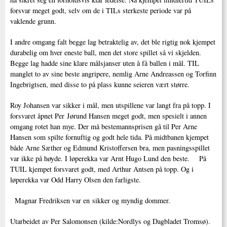
forsvar meget godt, selv om de i TILs sterkeste periode var på
vaklende grunn.
I andre omgang falt begge lag betraktelig av, det ble rigtig nok kjempet
durabelig om hver eneste ball, men det store spillet så vi skjelden.
Begge lag hadde sine klare målsjanser uten å få ballen i mål. TIL
manglet to av sine beste angripere, nemlig Arne Andreassen og Torfinn
Ingebrigtsen, med disse to på plass kunne seieren vært større.
Roy Johansen var sikker i mål, men utspillene var langt fra på topp. I
forsvaret åpnet Per Jørund Hansen meget godt, men spesielt i annen
omgang rotet han mye. Der må bestemannsprisen gå til Per Arne
Hansen som spilte fornuftig og godt hele tida. På midtbanen kjempet
både Arne Sæther og Edmund Kristoffersen bra, men pasningsspillet
var ikke på høyde. I løperekka var Arnt Hugo Lund den beste. På
TUIL kjempet forsvaret godt, med Arthur Antsen på topp. Og i
løperekka var Odd Harry Olsen den farligste.
Magnar Fredriksen var en sikker og myndig dommer.
Utarbeidet av Per Salomonsen (kilde:Nordlys og Dagbladet Tromsø).