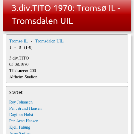
3.div.TITO 1970: Tromsø IL -
Tromsdalen UIL
Tromsø IL
-
Tromsdalen UIL
1
-
0
(
1
-
0
)
3.div.TITO
05.08.1970
Tilskuere:
200
Alfheim Stadion
Startet
Roy Johansen
Per Jørund Hansen
Dagfinn Holst
Per Arne Hansen
Kjell Falung
Arne Sæther