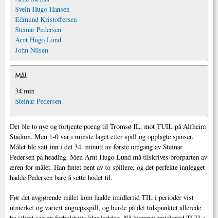
Svein Hugo Hansen
Edmund Kristoffersen
Steinar Pedersen
Arnt Hugo Lund
John Nilsen
Mål
34 min
Steinar Pedersen
Det ble to nye og fortjente poeng til Tromsø IL, mot TUIL på Alfheim
Stadion. Men 1-0 var i minste laget etter spill og opplagte sjanser.
Målet ble satt inn i det 34. minutt av første omgang av Steinar
Pedersen på heading. Men Arnt Hugo Lund må tilskrives brorparten av
æren for målet. Han fintet pent av to spillere, og det perfekte innlegget
hadde Pedersen bare å sette hodet til.
Før det avgjørende målet kom hadde imidlertid TIL i perioder vist
utmerket og variert angrepsspill, og burde på det tidspunktet allerede
ha sikret seg en forholdsvis klar ledelse. Nå kjempet imidlertid TUILs