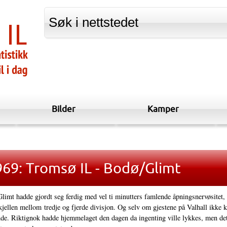
Bilder
Kamper
69: Tromsø IL - Bodø/Glimt
imt hadde gjordt seg ferdig med vel ti minutters famlende åpningsnervøsitet, g
kjellen mellom tredje og fjerde divisjon. Og selv om gjestene på Valhall ikke k
de. Riktignok hadde hjemmelaget den dagen da ingenting ville lykkes, men det s