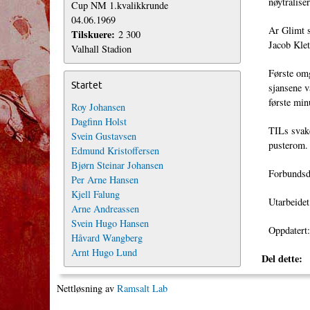
nøytralise
Cup NM 1.kvalikkrunde
04.06.1969
Ar Glimt s
Tilskuere:
2 300
Jacob Kle
Valhall Stadion
Første omg
Startet
sjansene v
første min
Roy Johansen
Dagfinn Holst
TILs svake
Svein Gustavsen
pusterom.
Edmund Kristoffersen
Bjørn Steinar Johansen
Forbundsd
Per Arne Hansen
Kjell Falung
Utarbeidet
Arne Andreassen
Svein Hugo Hansen
Oppdatert
Håvard Wangberg
Arnt Hugo Lund
Del dette:
Nettløsning av
Ramsalt Lab