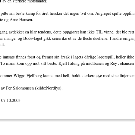
rt av en sterkere motstander.
pilte sin beste kamp for året hersker det ingen tvil om. Angrepet spilte oppfin
tte og Arne Hansen.
ang avdekket en klar tendens, dette oppgjøret kan ikke TIL vinne, det ble re
ar mange, og Bodø-laget gikk seierrike ut av de fleste duellene. I andre omgan
utt.
 innsats finnes først og fremst sin årsak i lagets dårlige løperspill, heller ikke
 To mann kom opp mot sitt beste: Kjell Falung på midtbanen og Roy Johanse
ommer Wiggo Fjellberg kunne med hell, holdt sterkere øye med sine linjemen
 av Per Salomonsen (kilde:Nordlys).
: 07.10.2003