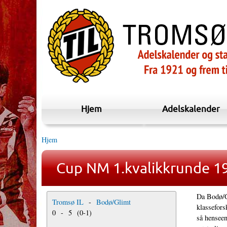
Hjem
Adelskalender
Hjem
Cup NM 1.kvalikkrunde 19
Da Bodø/Gl
Tromsø IL
-
Bodø/Glimt
klassefors
0
-
5
(
0
-
1
)
så henseen