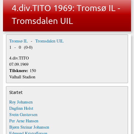
4.div.TITO 1969: Tromsø IL -
Tromsdalen UIL
Tromsø IL
-
Tromsdalen UIL
1
-
0
(
0
-
0
)
4.div.TITO
07.09.1969
Tilskuere:
150
Valhall Stadion
Startet
Roy Johansen
Dagfinn Holst
Svein Gustavsen
Per Arne Hansen
Bjørn Steinar Johansen
Edmund Kristoffersen