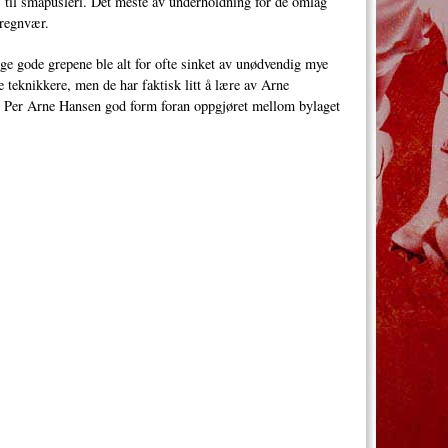
s til småpusleri. Det meste av underholdning for de omlag
 regnvær.
nge gode grepene ble alt for ofte sinket av unødvendig mye
 teknikkere, men de har faktisk litt å lære av Arne
ste Per Arne Hansen god form foran oppgjøret mellom bylaget