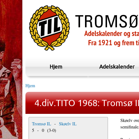
Hjem
Adelskalender
Hjem
4.div.TITO 1968: Tromsø IL
Skøelv ove
Tromsø IL
-
Skøelv IL
semifinale
5
-
0
(
3
-
0
)