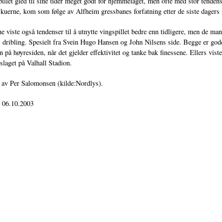
illet gled til sine tider meget godt for hjemmelaget, men ofte med stor tenden
skuerne, kom som følge av Alfheim gressbanes forfatning etter de siste dagers
e viste også tendenser til å utnytte vingspillet bedre enn tidligere, men de ma
l dribling. Spesielt fra Svein Hugo Hansen og John Nilsens side. Begge er gode
 på høyresiden, når det gjelder effektivitet og tanke bak finessene. Ellers vi
slaget på Valhall Stadion.
 av Per Salomonsen (kilde:Nordlys).
: 06.10.2003