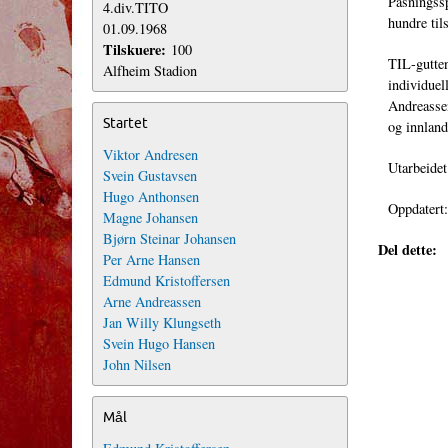
Pasningssp
4.div.TITO
hundre til
01.09.1968
Tilskuere:
100
TIL-gutten
Alfheim Stadion
individuel
Andreassen
Startet
og innland
Viktor Andresen
Utarbeidet
Svein Gustavsen
Hugo Anthonsen
Oppdatert
Magne Johansen
Bjørn Steinar Johansen
Del dette:
Per Arne Hansen
Edmund Kristoffersen
Arne Andreassen
Jan Willy Klungseth
Svein Hugo Hansen
John Nilsen
Mål