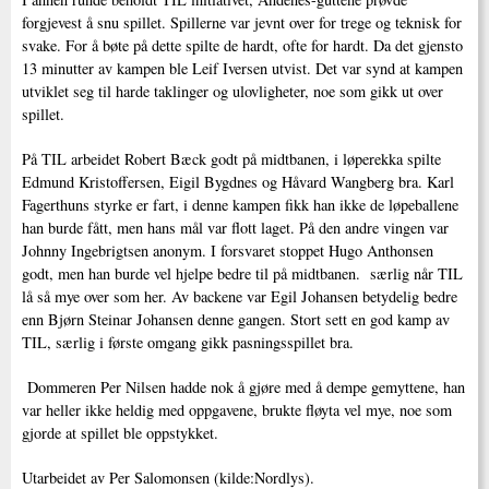
forgjevest å snu spillet. Spillerne var jevnt over for trege og teknisk for
svake. For å bøte på dette spilte de hardt, ofte for hardt. Da det gjensto
13 minutter av kampen ble Leif Iversen utvist. Det var synd at kampen
utviklet seg til harde taklinger og ulovligheter, noe som gikk ut over
spillet.
På TIL arbeidet Robert Bæck godt på midtbanen, i løperekka spilte
Edmund Kristoffersen, Eigil Bygdnes og Håvard Wangberg bra. Karl
Fagerthuns styrke er fart, i denne kampen fikk han ikke de løpeballene
han burde fått, men hans mål var flott laget. På den andre vingen var
Johnny Ingebrigtsen anonym. I forsvaret stoppet Hugo Anthonsen
godt, men han burde vel hjelpe bedre til på midtbanen. særlig når TIL
lå så mye over som her. Av backene var Egil Johansen betydelig bedre
enn Bjørn Steinar Johansen denne gangen. Stort sett en god kamp av
TIL, særlig i første omgang gikk pasningsspillet bra.
Dommeren Per Nilsen hadde nok å gjøre med å dempe gemyttene, han
var heller ikke heldig med oppgavene, brukte fløyta vel mye, noe som
gjorde at spillet ble oppstykket.
Utarbeidet av Per Salomonsen (kilde:Nordlys).