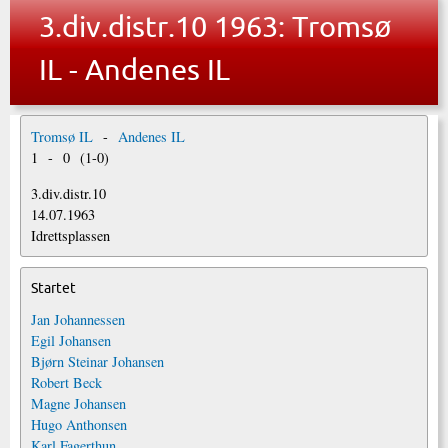
3.div.distr.10 1963: Tromsø
IL - Andenes IL
Tromsø IL
-
Andenes IL
1
-
0
(
1
-
0
)
3.div.distr.10
14.07.1963
Idrettsplassen
Startet
Jan Johannessen
Egil Johansen
Bjørn Steinar Johansen
Robert Beck
Magne Johansen
Hugo Anthonsen
Karl Fagerthun