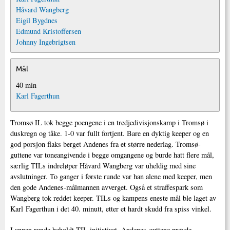
Håvard Wangberg
Eigil Bygdnes
Edmund Kristoffersen
Johnny Ingebrigtsen
Mål
40 min
Karl Fagerthun
Tromsø IL tok begge poengene i en tredjedivisjonskamp i Tromsø i
duskregn og tåke. 1-0 var fullt fortjent. Bare en dyktig keeper og en
god porsjon flaks berget Andenes fra et større nederlag. Tromsø-
guttene var toneangivende i begge omgangene og burde hatt flere mål,
særlig TILs indreløper Håvard Wangberg var uheldig med sine
avslutninger. To ganger i første runde var han alene med keeper, men
den gode Andenes-målmannen avverget. Også et straffespark som
Wangberg tok reddet keeper. TILs og kampens eneste mål ble laget av
Karl Fagerthun i det 40. minutt, etter et hardt skudd fra spiss vinkel.
I annen runde beholdt TIL initiativet, Andenes-guttene prøvde