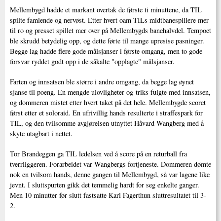
Mellembygd hadde et markant overtak de første ti minuttene, da TIL
spilte famlende og nervøst. Etter hvert oam TILs midtbanespillere mer
til ro og presset spillet mer over på Mellembygds banehalvdel. Tempoet
ble skrudd betydelig opp, og dette førte til mange upresise pasninger.
Begge lag hadde flere gode målsjanser i første omgang, men to gode
forsvar ryddet godt opp i de såkalte "opplagte" målsjanser.
Farten og innsatsen ble større i andre omgang, da begge lag øynet
sjanse til poeng. En mengde ulovligheter og triks fulgte med innsatsen,
og dommeren mistet etter hvert taket på det hele. Mellembygde scoret
først etter et soloraid. En ufrivillig hands resulterte i straffespark for
TIL, og den tvilsomme avgjørelsen utnyttet Håvard Wangberg med å
skyte utagbart i nettet.
Tor Brandeggen ga TIL ledelsen ved å score på en returball fra
tverrliggeren. Forarbeidet var Wangbergs fortjeneste. Dommeren dømte
nok en tvilsom hands, denne gangen til Mellembygd, så var lagene like
jevnt. I sluttspurten gikk det temmelig hardt for seg enkelte ganger.
Men 10 minutter før slutt fastsatte Karl Fagerthun sluttresultatet til 3-
2.