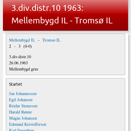
3.div.distr.10 1963:
Mellembygd IL - Tromsø IL
Mellembygd IL
-
Tromsø IL
2
-
3
(
0
-
0
)
3.div.distr.10
26.06.1963
Mellembygd grus
Startet
Jan Johannessen
Egil Johansen
Reidar Stenersen
Harald Rønne
Magne Johansen
Edmund Kristoffersen
Karl Fagerthun