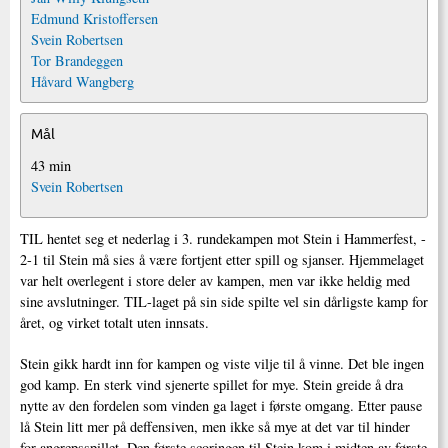
Edmund Kristoffersen
Svein Robertsen
Tor Brandeggen
Håvard Wangberg
Mål
43 min
Svein Robertsen
TIL hentet seg et nederlag i 3. rundekampen mot Stein i Hammerfest, -
2-1 til Stein må sies å være fortjent etter spill og sjanser. Hjemmelaget
var helt overlegent i store deler av kampen, men var ikke heldig med
sine avslutninger. TIL-laget på sin side spilte vel sin dårligste kamp for
året, og virket totalt uten innsats.
Stein gikk hardt inn for kampen og viste vilje til å vinne. Det ble ingen
god kamp. En sterk vind sjenerte spillet for mye. Stein greide å dra
nytte av den fordelen som vinden ga laget i første omgang. Etter pause
lå Stein litt mer på deffensiven, men ikke så mye at det var til hinder
for angrepsspillet. Den første scoringen til Stein kom i midten av første