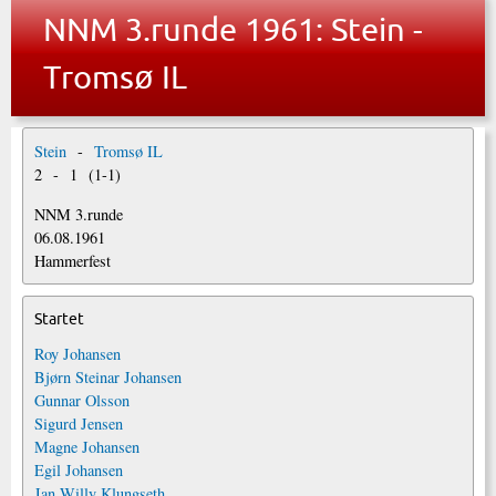
NNM 3.runde 1961: Stein -
Tromsø IL
Stein
-
Tromsø IL
2
-
1
(
1
-
1
)
NNM 3.runde
06.08.1961
Hammerfest
Startet
Roy Johansen
Bjørn Steinar Johansen
Gunnar Olsson
Sigurd Jensen
Magne Johansen
Egil Johansen
Jan Willy Klungseth