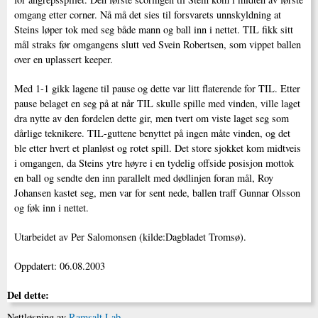
omgang etter corner. Nå må det sies til forsvarets unnskyldning at
Steins løper tok med seg både mann og ball inn i nettet. TIL fikk sitt
mål straks før omgangens slutt ved Svein Robertsen, som vippet ballen
over en uplassert keeper.
Med 1-1 gikk lagene til pause og dette var litt flaterende for TIL. Etter
pause belaget en seg på at når TIL skulle spille med vinden, ville laget
dra nytte av den fordelen dette gir, men tvert om viste laget seg som
dårlige teknikere. TIL-guttene benyttet på ingen måte vinden, og det
ble etter hvert et planløst og rotet spill. Det store sjokket kom midtveis
i omgangen, da Steins ytre høyre i en tydelig offside posisjon mottok
en ball og sendte den inn parallelt med dødlinjen foran mål, Roy
Johansen kastet seg, men var for sent nede, ballen traff Gunnar Olsson
og føk inn i nettet.
Utarbeidet av Per Salomonsen (kilde:Dagbladet Tromsø).
Oppdatert: 06.08.2003
Del dette:
Nettløsning av
Ramsalt Lab