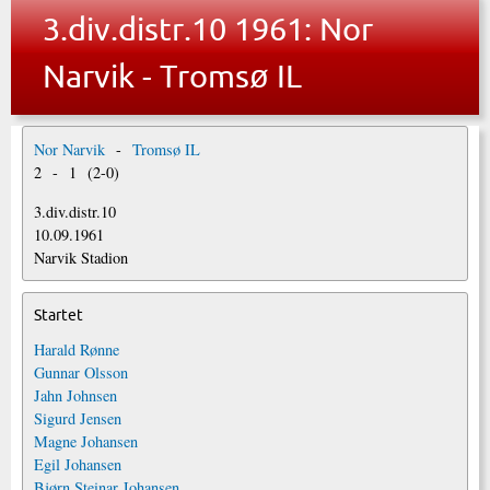
3.div.distr.10 1961: Nor
Narvik - Tromsø IL
Nor Narvik
-
Tromsø IL
2
-
1
(
2
-
0
)
3.div.distr.10
10.09.1961
Narvik Stadion
Startet
Harald Rønne
Gunnar Olsson
Jahn Johnsen
Sigurd Jensen
Magne Johansen
Egil Johansen
Bjørn Steinar Johansen