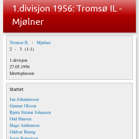
1.divisjon 1956: Tromsø IL -
Mjølner
Tromsø IL
-
Mjølner
2
-
3
(
1
-
1
)
1.divisjon
27.05.1956
Idrettsplassen
Startet
Jan Johannessen
Gunnar Olsson
Bjørn Steinar Johansen
Odd Hansen
Hugo Anthonsen
Oddvar Bueng
Svein Robertsen