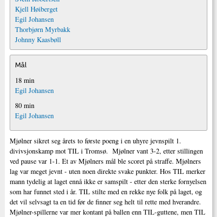
Kjell Høiberget
Egil Johansen
Thorbjørn Myrbakk
Johnny Kaasbøll
Mål
18 min
Egil Johansen
80 min
Egil Johansen
Mjølner sikret seg årets to første poeng i en uhyre jevnspilt 1.
divivsjonskamp mot TIL i Tromsø. Mjølner vant 3-2, etter stillingen
ved pause var 1-1. Et av Mjølners mål ble scoret på straffe. Mjølners
lag var meget jevnt - uten noen direkte svake punkter. Hos TIL merker
mann tydelig at laget ennå ikke er samspilt - etter den sterke fornyelsen
som har funnet sted i år. TIL stilte med en rekke nye folk på laget, og
det vil selvsagt ta en tid før de finner seg helt til rette med hverandre.
Mjølner-spillerne var mer kontant på ballen enn TIL-guttene, men TIL