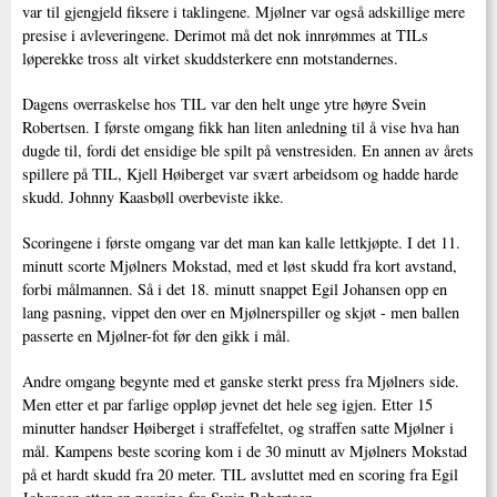
var til gjengjeld fiksere i taklingene. Mjølner var også adskillige mere
presise i avleveringene. Derimot må det nok innrømmes at TILs
løperekke tross alt virket skuddsterkere enn motstandernes.
Dagens overraskelse hos TIL var den helt unge ytre høyre Svein
Robertsen. I første omgang fikk han liten anledning til å vise hva han
dugde til, fordi det ensidige ble spilt på venstresiden. En annen av årets
spillere på TIL, Kjell Høiberget var svært arbeidsom og hadde harde
skudd. Johnny Kaasbøll overbeviste ikke.
Scoringene i første omgang var det man kan kalle lettkjøpte. I det 11.
minutt scorte Mjølners Mokstad, med et løst skudd fra kort avstand,
forbi målmannen. Så i det 18. minutt snappet Egil Johansen opp en
lang pasning, vippet den over en Mjølnerspiller og skjøt - men ballen
passerte en Mjølner-fot før den gikk i mål.
Andre omgang begynte med et ganske sterkt press fra Mjølners side.
Men etter et par farlige oppløp jevnet det hele seg igjen. Etter 15
minutter handser Høiberget i straffefeltet, og straffen satte Mjølner i
mål. Kampens beste scoring kom i de 30 minutt av Mjølners Mokstad
på et hardt skudd fra 20 meter. TIL avsluttet med en scoring fra Egil