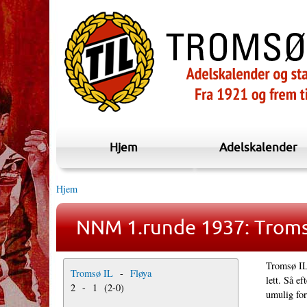
Hjem
Adelskalender
Hjem
NNM 1.runde 1937: Tromsø
Tromsø IL 
Tromsø IL
-
Fløya
lett. Så e
2
-
1
(
2
-
0
)
umulig for