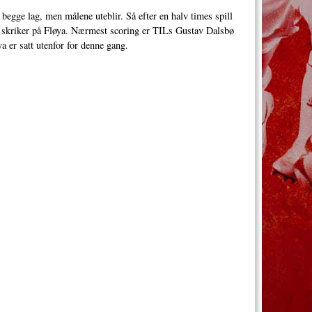
begge lag, men målene uteblir. Så efter en halv times spill
um skriker på Fløya. Nærmest scoring er TILs Gustav Dalsbø
øya er satt utenfor for denne gang.