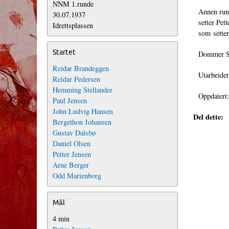
NNM 1.runde
Annen rund
30.07.1937
setter Pet
Idrettsplassen
som setter
Startet
Dommer Sa
Reidar Brandeggen
Utarbeide
Reidar Pedersen
Hemming Stellander
Oppdatert
Paul Jensen
John Ludvig Hansen
Del dette:
Bergethon Johansen
Gustav Dalsbø
Daniel Olsen
Petter Jensen
Arne Berger
Odd Marienborg
Mål
4 min