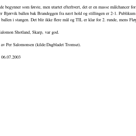
e begynner som første, men utartet efterhvert, det er en masse målchancer for 
ter Bjørvik ballen bak Brandeggen fra nært hold og stillingen er 2-1. Publik
 ballen i stangen. Det blir ikke flere mål og TIL er klar for 2. runde, mens Fl
lomon Shotland, Skarp, var god.
t av Per Salomonsen (kilde:Dagbladet Tromsø).
: 06.07.2003