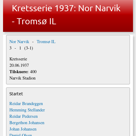
Kretsserie 1937: Nor Narvik
- Tromsø IL
Nor Narvik
-
Tromsø IL
3
-
1
(
3
-
1
)
Kretsserie
20.06.1937
Tilskuere:
400
Narvik Stadion
Startet
Reidar Brandeggen
Hemming Stellander
Reidar Pedersen
Bergethon Johansen
Johan Johansen
Daniel Olsen