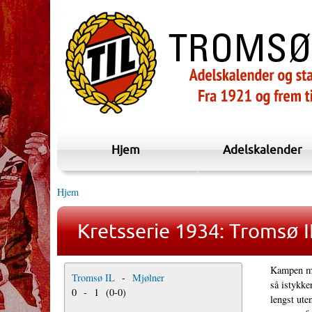
Hjem
Adelskalender
Hjem
Kretsserie 1934: Tromsø I
Kampen mel
Tromsø IL
-
Mjølner
så istykke
0
-
1
(
0
-
0
)
lengst ute