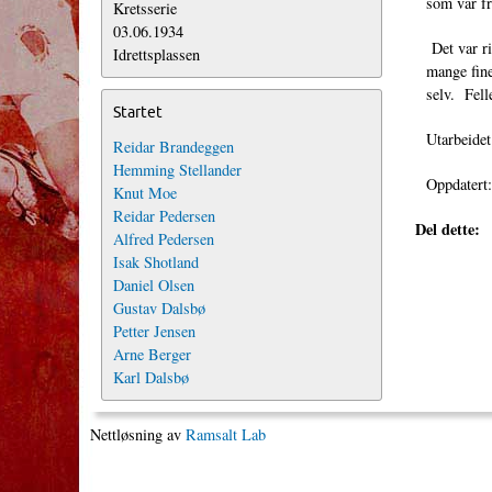
som var f
Kretsserie
03.06.1934
Det var ri
Idrettsplassen
mange fine
selv. Fell
Startet
Utarbeide
Reidar Brandeggen
Hemming Stellander
Oppdatert
Knut Moe
Reidar Pedersen
Del dette:
Alfred Pedersen
Isak Shotland
Daniel Olsen
Gustav Dalsbø
Petter Jensen
Arne Berger
Karl Dalsbø
Nettløsning av
Ramsalt Lab