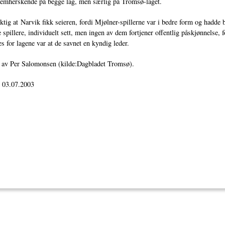
remherskende på begge lag, men særlig på Tromsø-laget.
ktig at Narvik fikk seieren, fordi Mjølner-spillerne var i bedre form og hadd
 spillere, individuelt sett, men ingen av dem fortjener offentlig påskjønnelse, fo
es for lagene var at de savnet en kyndig leder.
t av Per Salomonsen (kilde:Dagbladet Tromsø).
: 03.07.2003