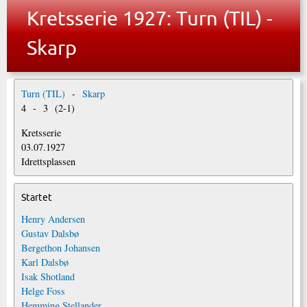
Kretsserie 1927: Turn (TIL) -
Skarp
Turn (TIL)
-
Skarp
4
-
3
(
2
-
1
)
Kretsserie
03.07.1927
Idrettsplassen
Startet
Henry Andersen
Gustav Dalsbø
Bergethon Johansen
Karl Dalsbø
Isak Shotland
Helge Foss
Hemming Stellander