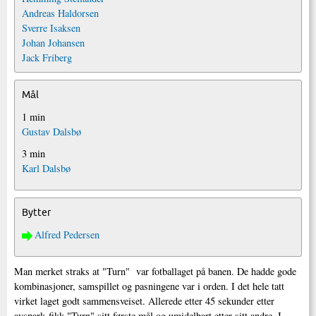
Andreas Haldorsen
Sverre Isaksen
Johan Johansen
Jack Friberg
Mål
1 min
Gustav Dalsbø
3 min
Karl Dalsbø
Bytter
Alfred Pedersen
Man merket straks at "Turn" var fotballaget på banen. De hadde gode
kombinasjoner, samspillet og pasningene var i orden. I det hele tatt
virket laget godt sammensveiset. Allerede etter 45 sekunder etter
avspark fikk "Turn" sitt første mål og umidelbart etter sitt andre. I