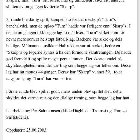
slutten av omgangen kvitterte "Skarp".
2. runde ble dårlig spilt, kampen sto for det meste på "Turn"s
banehalvdel, men de opløp "Turn" hadde var farligere enn "Skarp"s. I
denne omgangen fikk begge lag to mål hver. "Turn" virket som før
nevnt mere som et helstøpt fotball-lag. Backene var sikre og dels
heldige. Målmannen usikker. Halfrekken var utmerket, bedre en
"Skarp"s og løperne syntes å ha den fornødne samtreningen. De hadde
god fremdrift og spilte meget pent sammen. Det skortet endel på
skyteferdigheten, men det var ting som begge lag var felles om. Disse
lag har nu møttes 44 ganger. Derav har "Skarp" vunnet 39, to er
uavgjordt, og "Turn" har vunnet tre.
Første runde blev spillet godt, mens anden blev spillet slet, dette
skyldes det varme veir og den dårlige trening, som begge lag har hatt.
Utarbeidet av Per Salomonsen (kilde:Dagbladet Tromsø og Tromsø
Stiftstidene).
Oppdatert: 25.06.2003