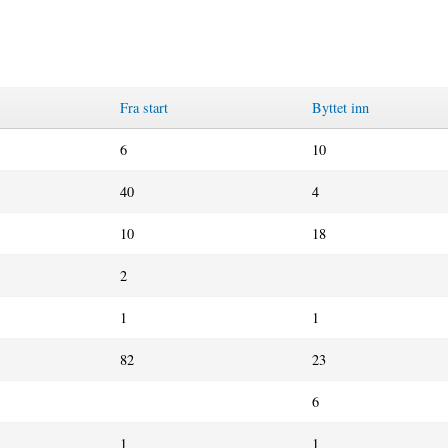
Fra start
Byttet inn
6
10
40
4
10
18
2
1
1
82
23
6
1
1