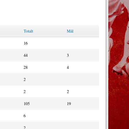
Totalt
Mål
16
44
3
28
4
2
2
2
105
19
6
2